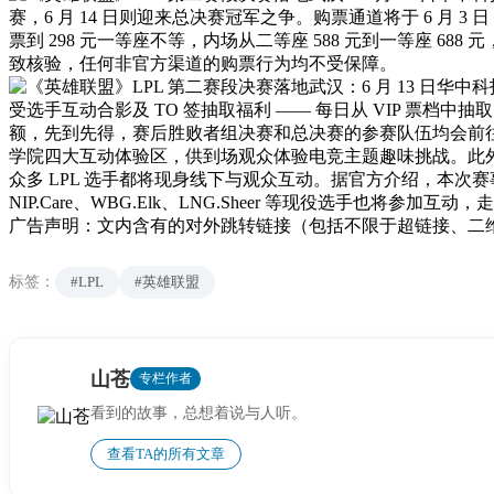
赛，6 月 14 日则迎来总决赛冠军之争。购票通道将于 6 月 3 日 14
票到 298 元一等座不等，内场从二等座 588 元到一等座 68
致核验，任何非官方渠道的购票行为均不受保障。
受选手互动合影及 TO 签抽取福利 —— 每日从 VIP 票档中
额，先到先得，赛后胜败者组决赛和总决赛的参赛队伍均会前往
学院四大互动体验区，供到场观众体验电竞主题趣味挑战。此外，现场
众多 LPL 选手都将现身线下与观众互动。据官方介绍，本次赛事的嘉
NIP.Care、WBG.Elk、LNG.Sheer 等现役选手也将参加互动
广告声明：文内含有的对外跳转链接（包括不限于超链接、二
标签：
#LPL
#英雄联盟
山苍
专栏作者
看到的故事，总想着说与人听。
查看TA的所有文章