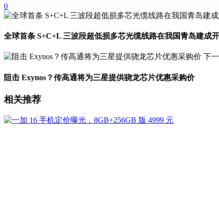
0
全球首条 S+C+L 三波段超低损多芯光缆线路在我国青岛建成
下一
阻击 Exynos？传高通将为三星提供骁龙芯片优惠采购价
相关推荐