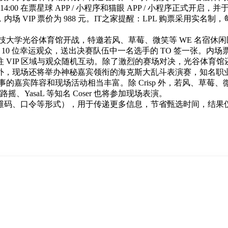
:00 在票星球 APP / 小程序和猫眼 APP / 小程序正式开启，并于 
8 元，内场 VIP 票价为 988 元。IT之家提醒：LPL 购票
抽取 10 位幸运观众，送出决赛队伍中一名选手的 TO 签一张。内
 VIP 区域与观众随机互动。除了激烈的赛场对决，光谷体育
还将举办神秘嘉宾领衔的海克斯大乱斗表演赛，知名职业选手 Cri
宾阵容和现场活动相当丰富。除 Crisp 外，若风、草莓、微笑、Xiy
，走路摇、YasaL 等知名 Coser 也将参加现场表演。
维码、口令等形式），用于传递更多信息，节省甄选时间，结果