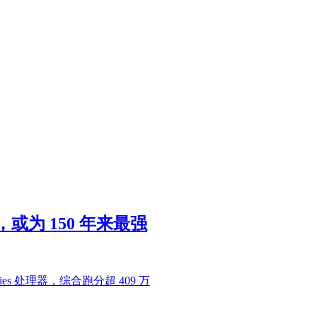
为 150 年来最强