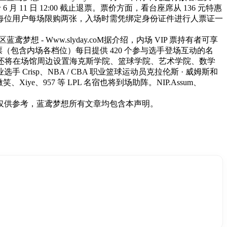
6 月 11 日 12:00 截止退票。票价方面，看台座席从 136 元特惠
采用实名制，每位用户每场限购两张，入场时需凭绑定身份证件进行人票证一
据介绍，内场 VIP 票持有者可享
场票（包含内场各档位）每日提供 420 个参与选手登场互动的名
馆还将在场馆周边设置海克斯学院、篮球学院、艺术学院、数学
sp、NBA / CBA 职业篮球运动员克拉伦斯 · 威姆斯和
e、957 等 LPL 名宿也将到场助阵。NIP.Assum、
仅供参考，蓝鸢梦想所有文章均包含本声明。