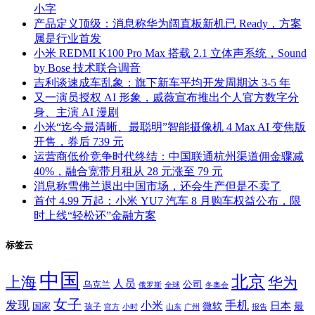
小字
产品定义顶级：消息称华为阔直板新机已 Ready，方案
属是行业首发
小米 REDMI K100 Pro Max 搭载 2.1 立体声系统，Sound
by Bose 技术联合调音
吉利谈速成车乱象：旗下新车平均开发周期达 3-5 年
又一演员授权 AI 形象，戚薇宣布推出个人官方数字分
身、主演 AI 漫剧
小米“迄今最清晰、最聪明”智能摄像机 4 Max AI 变焦版
开售，券后 739 元
运营商低价竞争时代终结：中国联通杭州渠道佣金骤减
40%，融合宽带月租从 28 元涨至 79 元
消息称雪佛兰退出中国市场，还会生产但是不卖了
首付 4.99 万起：小米 YU7 汽车 8 月购车权益公布，限
时上线“轻松还”金融方案
标签云
中国
北京
上海
华为
人员
公司
乌克兰
全球
冬奥会
俄罗斯
女子
发现
手机
小米
微软
日本
国家
最
孩子
官方
山东
小时
广州
报告