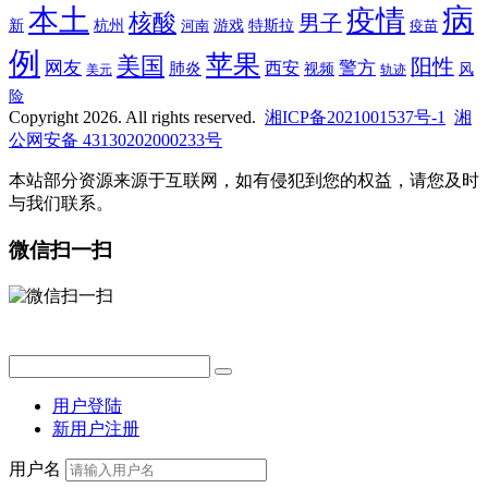
病
本土
疫情
核酸
男子
新
杭州
河南
游戏
特斯拉
疫苗
例
苹果
美国
阳性
网友
西安
警方
肺炎
视频
风
轨迹
美元
险
Copyright 2026. All rights reserved.
湘ICP备2021001537号-1
湘
公网安备 43130202000233号
本站部分资源来源于互联网，如有侵犯到您的权益，请您及时
与我们联系。
微信扫一扫
用户登陆
新用户注册
用户名