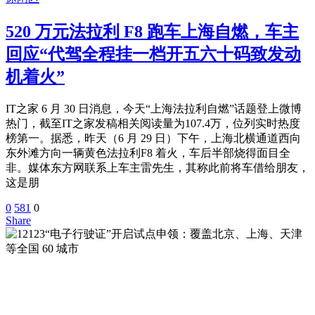
520 万元法拉利 F8 跑车上海自燃，车主
回应“代驾全程挂一档开五六十码致发动
机着火”
IT之家 6 月 30 日消息，今天“上海法拉利自燃”话题登上微博
热门，截至IT之家发稿相关阅读量为107.4万，位列实时热度
榜第一。据悉，昨天（6 月 29 日）下午，上海北横通道西向
东外滩方向一辆黄色法拉利F8 着火，车后半部烧得面目全
非。媒体东方网联系上车主雷先生，其称此前将车借给朋友，
这是朋
0
581
0
Share