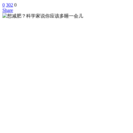
0
302
0
Share