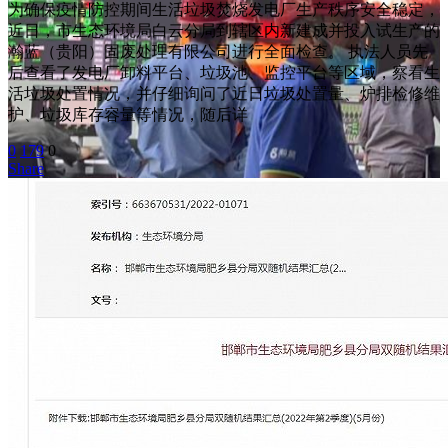
为确保疫情防控期间生活垃圾焚烧发电厂生产秩序安全稳定，
近日，市生态环境局白云分局到辖区内新建成并投入试生产的
瀚蓝（贵阳）固废处理有限公司进行全面检查。 执法人员先
后查看了发电厂卸料平台、垃圾池、监控平台等区域，察看生
活垃圾处置情况，并仔细询问了近日垃圾处置量、炉排检修维
护、垃圾库存容量等情况，随后详
0
179
0
Share