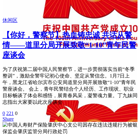
休闲区
【你好，警察节】热血铸忠诚 共话从警
情——道里分局开展致敬“1·10”青年民警
座谈会
为了庆祝第二届中国人民警察节，进一步贯彻落实当前“冬季
整训”，激励全警牢记初心使命、坚定从警信念。1月7日上
午，黑龙江省哈尔滨市公安局道里分局开展致敬“1·10”青年民
警座谈会。 会上，青年民警结合个人经历、工作现状、职业
目标畅谈了体会和感悟，展青春风采，凝警魂力量。丁九妹同
志指出大家要以此次座谈会
0
221
0
Share