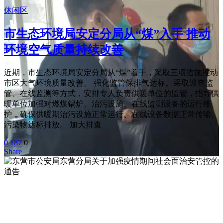
休闲区
市生态环境局安定分局从“煤”入手 推动
环境空气质量持续改善
近期，市生态环境局安定分局从“煤”着手，采取三项措施推动
市区大气环境质量改善。 强化监管保排气达标。采取巡查监
管、在线监测等方式，安排专人负责供暖单位的监管，指导供
暖单位加强对燃煤锅炉、治污设施、在线监测设备的运行维
护，确保供暖期治污设施正常运行、在线设备数据正常传输、
污染物达标排放。 加大排查
0
187
0
Share