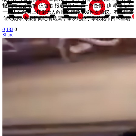
报新闻记者 贺辉 仪首歌 报道3月3日，一条疑似四川攀枝花市
一老人在台阶上摔倒无人敢扶的视频引发网友热议。有知情者
向大众网·海报新闻记者透露，事发地位于攀枝花市西区星瑞
0
183
0
Share