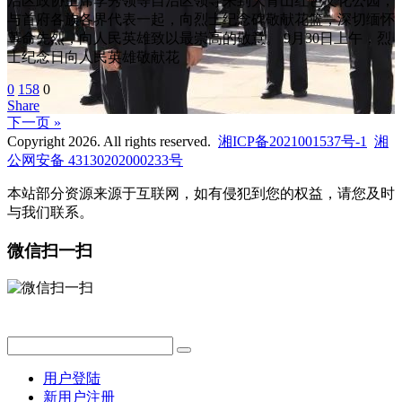
治区政协主席李秀领等自治区领导来到大青山红色文化公园，
与首府各族各界代表一起，向烈士纪念碑敬献花篮，深切缅怀
革命先烈，向人民英雄致以最崇高的敬意。 9月30日上午，烈
士纪念日向人民英雄敬献花
0
158
0
Share
下一页 »
Copyright 2026. All rights reserved.
湘ICP备2021001537号-1
湘
公网安备 43130202000233号
本站部分资源来源于互联网，如有侵犯到您的权益，请您及时
与我们联系。
微信扫一扫
用户登陆
新用户注册