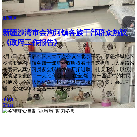
休闲区
新疆沙湾市金沟河镇各族干部群众热议
《政府工作报告》
3月5日，十三届全国人大五次会议在北京开幕。新疆塔城地区
沙湾市金沟河镇各族干部群众收听收看开幕式直播，大家纷纷
表示要认真学习贯彻会议精神，开拓进取、扎实工作，以优异
成绩迎接党的二十大胜利召开。 在金沟河镇宋圣宫村的村民
郭艳家，全家人围坐在一起，通过电视收看了会议开幕式直
播。金沟河镇宋圣宫村村民收看开
0
181
0
Share