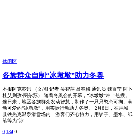
休闲区
各族群众自制“冰墩墩”助力冬奥
本报阿克苏讯 （文/图 记者 吴智萍 吕春梅 通讯员 魏百宁 阿卜
杜艾则孜·图尔荪） 随着冬奥会的开幕，“冰墩墩”冲上热搜。
连日来，地区各族群众发动智慧，制作了一只只憨态可掬、萌
动可爱的“冰墩墩”，用实际行动助力冬奥。 2月8日，在拜城
县铁热克温泉滑雪场内，游客们齐心协力，用铲子、墨水、纸
笔等为“冰
0
184
0