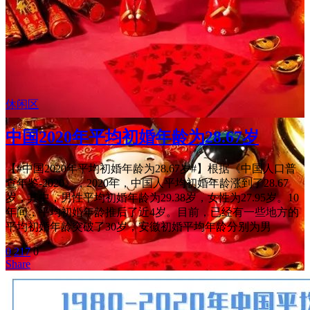
休闲区
中国2020年平均初婚年龄为28.67岁
【#中国2020年平均初婚年龄为28.67岁#】根据《中国人口普
查年鉴-2020》，2020年，中国人平均初婚年龄涨到了28.67
岁，其中，男性平均初婚年龄为29.38岁，女性为27.95岁。10
年间，平均初婚年龄推后了近4岁。目前，已经有一些地方的
平均初婚年龄突破了30岁，安徽初婚平均年龄分别为男
0
217
0
Share