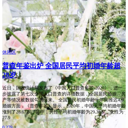
休闲区
普查年鉴出炉 全国居民平均初婚年龄超
28岁
近日，国家统计局发布了《中国人口普查年鉴-2020》，进一
步披露了第七次全国人口普查的详细数据，全国居民婚姻、房
产等情况被数据勾画出来。 全国居民初婚年龄十年间推迟4岁
婚姻方面，《普查年鉴》显示，2020年，中国人平均初婚年龄
涨到了28.67岁，其中，男性平均初婚年龄为29.38岁，女性为
27.9
0
279
0