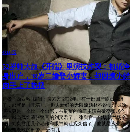
休闲区
52岁帅大叔《开端》里演技炸裂：初婚净
身出户，39岁二婚娶小娇妻，却因摸小鲜
肉手上了热搜
作者：西西粒 编辑：贾方方 2022年，有一部国产剧迅速爆
了，那就是《开端》。 抛去新鲜的无限流题材不说，演员的
演技更是一个比一个出彩，被刷屏的除了主演白敬亭和赵今
麦，就当属饰演张警官的刘奕君了。 张警官一出场就气场全
开，刘奕君用几个动作和眼神就让观众信了：他就是从业几十
年敏锐老辣的刑警。 还有几