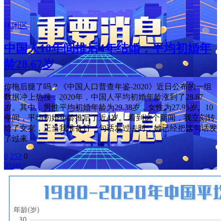
休闲区
中国人10年间推后4年结婚，平均初婚年
龄28.67岁
你拖后腿了吗？《中国人口普查年鉴-2020》近日公布的一组
数据冲上热搜：2020年，中国人平均初婚年龄涨到了28.67
岁。其中，男性平均初婚年龄为29.38岁，女性为27.95岁。10
年间，平均初婚年龄推后了近4岁。 看到这个新闻，我立刻转
给了女友，正当我准备打一句话发过去时，她已经把这句话发
了过来
0
252
0
Share