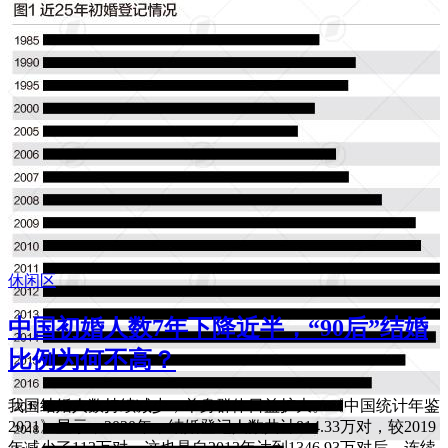
休闲区
中国初婚人数7年下降近半，“90后”结婚
比例为何不高？
我国结婚人数持续减少，单身群体日益扩大。《中国统计年鉴
2021》显示，2020年，结婚登记人数共计814.33万对，较2019
年减少了113万对。这也是自2013年达到1346.93万对后，连续