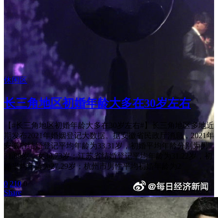
休闲区
长三角地区初婚年龄大多在30岁左右
【#长三角地区初婚年龄大多在30岁左右#】长三角地区多地近
期发布2021年婚姻登记大数据。据安徽省民政厅消息，2021年
安徽省结婚登记平均年龄为33.31岁，初婚平均年龄分别为男
31.89岁，女30.73岁；江苏省结婚登记平均年龄为31.22岁，初
婚平均年龄为27.29岁；杭州市男性平均初婚年龄为2
0
210
0
Share