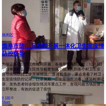
休闲区
曲阜市防山卫生院开展一体化卫生室疫情
防控督导
为保证疫情防控工作顺利开展，各项举措落到实处，12月4日
，曲阜市防山卫生院督导检查包保小组深入到各个村卫生室，
督导疫情防控工作开展情况。 督导检查中，重点查看了村卫
生室疫情防控记录、口罩佩戴、卫生室场所消毒、体温检测记
录、发热患者转诊报告情况等重点工作，发现问题当场反馈，
立即整改，有效的促进了疫情
0
180
0
Share