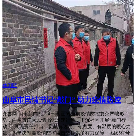
休闲区
曲阜市民情书记“敲门” 助力疫情防控
齐鲁网·闪电新闻3月24日讯 面对当前疫情防控复杂严峻形
势，曲阜市广大民情书记迅速行动，下沉社区开展“敲门行
动”，展现责任担当，贡献有速度、有力度、有温度的暖心力
量，为坚决打赢疫情防控阻击战提供了有力保障。 组织有号