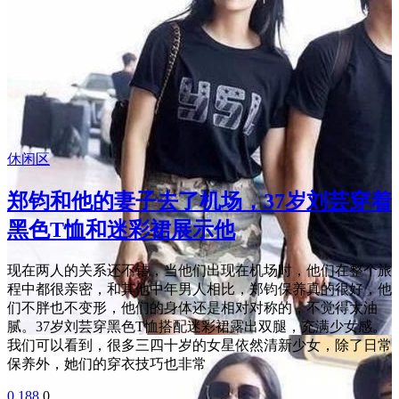
休闲区
郑钧和他的妻子去了机场，37岁刘芸穿着
黑色T恤和迷彩裙展示他
现在两人的关系还不错，当他们出现在机场时，他们在整个旅
程中都很亲密，和其他中年男人相比，郑钧保养真的很好，他
们不胖也不变形，他们的身体还是相对对称的，不觉得太油
腻。37岁刘芸穿黑色T恤搭配迷彩裙露出双腿，充满少女感。
我们可以看到，很多三四十岁的女星依然清新少女，除了日常
保养外，她们的穿衣技巧也非常
0
188
0