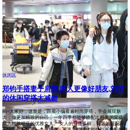
休闲区
郑钧手搭妻子肩膀,两人更像好朋友,刘芸
的休闲穿搭太减龄
Hi~大家好，这里是，跟着小编看遍时尚穿搭，学会展现魅
力，做更加精致的自己，一年四季都能够搭配出想要的穿搭，
成为精致端庄的优雅女人。 女人的穿搭多样，日常的搭配不
应该只局限在同一个风格里，要多加尝试才能找到更精彩的自