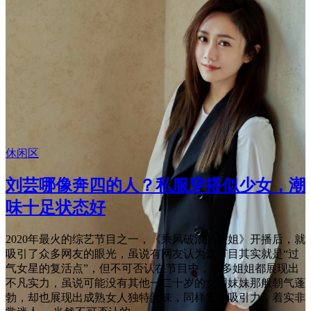
休闲区
刘芸哪像奔四的人？私服穿搭似少女，潮
味十足状态好
2020年最火的综艺节目之一，《乘风破浪的姐姐》开播后，就
吸引了众多网友的眼光，虽说有网友认为这节目其实就是“过
气女星的复活点”，但不可否认在节目中，很多姐姐都展现出
不凡实力，虽说可能没有其他一二十岁的女团妹妹那般朝气蓬
勃，却也展现出成熟女人独特韵味，同样充满吸引力，着实非