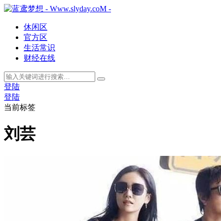
休闲区
官方区
生活常识
财经在线
登陆
登陆
当前标签
刘芸