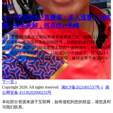
休闲区
WTT突尼斯站+直播表：多人退赛，刘炜
珊vs张本美和，何卓佳vs长崎
WTT常规挑战赛突尼斯站男单资格赛第三轮：孙闻以1-3不敌
丹羽孝希，作为国乒不年轻的球员，孙闻的机会已经不多了，
这次被日乒淘汰，只能说是雪上加霜！遥想当年，在香港公开
赛，战胜张本智和的壮举，只能成为一个传说了。薛飞以3-1
战胜于子洋，林诗栋以0-3不敌廖振珽，被球迷寄予厚望的小
将，纷纷败北，令人沮丧
0
155
0
Share
下一页 »
Copyright 2026. All rights reserved.
湘ICP备2021001537号-1
湘
公网安备 43130202000233号
本站部分资源来源于互联网，如有侵犯到您的权益，请您及时
与我们联系。