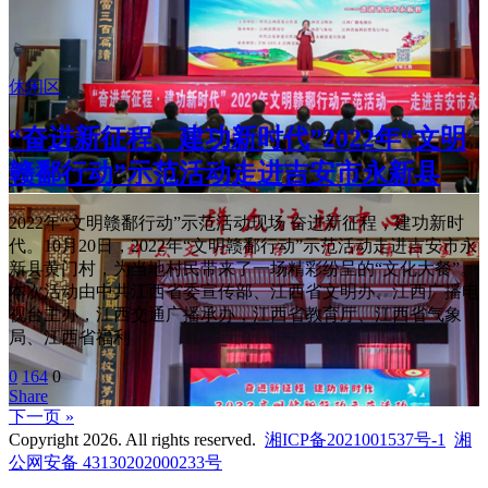
休闲区
“奋进新征程、建功新时代”2022年“文明
赣鄱行动”示范活动走进吉安市永新县
2022年“文明赣鄱行动”示范活动现场 奋进新征程，建功新时
代。10月20日，2022年“文明赣鄱行动”示范活动走进吉安市永
新县黄门村，为当地村民带来了一场精彩纷呈的“文化大餐”。
本次活动由中共江西省委宣传部、江西省文明办、江西广播电
视台主办，江西交通广播承办，江西省教育厅、江西省气象
局、江西省福利
0
164
0
Share
下一页 »
Copyright 2026. All rights reserved.
湘ICP备2021001537号-1
湘
公网安备 43130202000233号