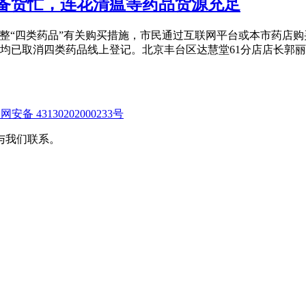
下备货忙，连花清瘟等药品货源充足
管局调整“四类药品”有关购买措施，市民通过互联网平台或本市药店
店均已取消四类药品线上登记。北京丰台区达慧堂61分店店长郭
安备 43130202000233号
与我们联系。