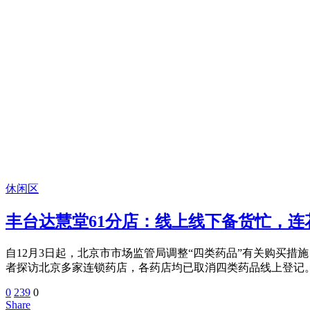
休闲区
丰台达慧堂61分店：线上线下备货忙，
自12月3日起，北京市市场监管局调整“四类药品”有关购买措
者探访北京多家连锁药店，各药店均已取消四类药品线上登记。
0
239
0
Share