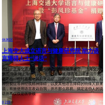
休闲区
上海交大成立语言与健康研究院 助力语
言障碍人士“说话”
22日，上海交通大学语言与健康研究院揭牌成立。 上海交大
供图 中新网上海10月22日电 (记者 许婧)语言在日常生活中无
处不在，但对患有中风后失语症，自闭症、阿尔茨海默症、精
神分裂症等神经或精神障碍，以及其他语言障碍的特殊人群来
说，有效使用语言表达自我，并不那么容易。搞定这些人的说
话并不仅仅是医学领
0
219
0