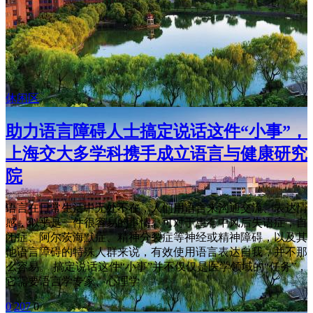
休闲区
助力语言障碍人士搞定说话这件“小事”，
上海交大多学科携手成立语言与健康研究
院
语言在日常生活中无处不在，人们用语言来沟通交流、表达情
感，似乎是一件很容易的事情。可对于患有中风后失语症，自
闭症、阿尔茨海默症、精神分裂症等神经或精神障碍，以及其
他语言障碍的特殊人群来说，有效使用语言表达自我，并不那
么容易。 搞定说话这件“小事”并不仅仅是医学领域的“任务”，
它需要语言学专家、心理学
0
207
0