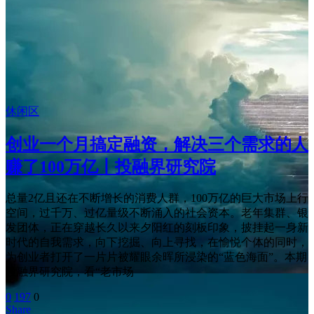
休闲区
创业一个月搞定融资，解决三个需求的人
赚了100万亿丨投融界研究院
总量2亿且还在不断增长的消费人群，100万亿的巨大市场上行
空间，过千万、过亿量级不断涌入的社会资本。老年集群、银
发团体，正在穿越长久以来夕阳红的刻板印象，披挂起一身新
时代的自我需求，向下挖掘、向上寻找，在愉悦个体的同时，
为创业者打开了一片片被耀眼余晖所浸染的“蓝色海面”。本期
投融界研究院，看“老市场
0
197
0
Share