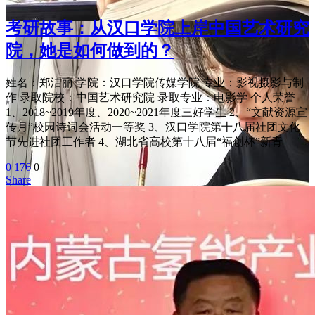
考研故事：从汉口学院上岸中国艺术研究
院，她是如何做到的？
姓名：郑洁丽 学院：汉口学院传媒学院 专业：影视摄影与制
作 录取院校：中国艺术研究院 录取专业：电影学 个人荣誉
1、2018~2019年度、2020~2021年度三好学生 2、“文献资源宣
传月”校园诗词会活动一等奖 3、汉口学院第十八届社团文化
节先进社团工作者 4、湖北省高校第十八届“福创杯”新青
0
176
0
Share