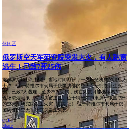
休闲区
俄罗斯空天军研究院突发大火，有人跳窗
逃生！已致7死25伤
据俄罗斯塔斯社报道，当地时间21日，一名应急机构的消息人
士称，位于特维尔市隶属于俄国防部的空天军研究院发生火
灾，已致7人遇难，至少25人受伤，伤亡人数可能继续增加。
现场浓烟滚滚，有人跳窗逃生。位于特维尔市隶属于俄国防部
的空天军研究院发生火灾（塔斯社） 位于特维尔市隶属于俄
国防部的空天军研究院发生火灾
0
188
0
Share