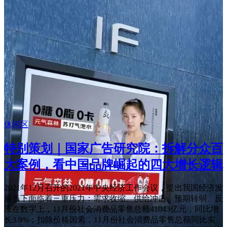
休闲区
特别策划｜国家广告研究院：拆解分众百
大案例，看中国品牌崛起的四大增长逻辑
2021年12月召开的2021年中央经济工作会议，提出我国经济发
展当下面临着三重压力：需求收缩、供给冲击、预期转弱。反
应在数字上，11月份社会消费品零售总额41043亿元，同比增
长3.9%；扣除价格因素，11月份社会消费品零售总额同比实