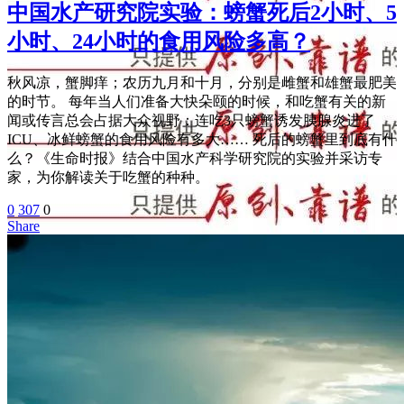
中国水产研究院实验：螃蟹死后2小时、5
小时、24小时的食用风险多高？
秋风凉，蟹脚痒；农历九月和十月，分别是雌蟹和雄蟹最肥美
的时节。 每年当人们准备大快朵颐的时候，和吃蟹有关的新
闻或传言总会占据大众视野：连吃3只螃蟹诱发胰腺炎进了
ICU、冰鲜螃蟹的食用风险有多大…… 死后的螃蟹里到底有什
么？《生命时报》结合中国水产科学研究院的实验并采访专
家，为你解读关于吃蟹的种种。
0
307
0
Share