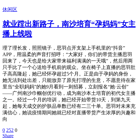
休闲区
就业蹚出新路子，南沙培育“孕妈妈”女主
播上线啦
理了理长发，照照镜子，思羽点开支架上手机里的“抖音”
APP，用温柔的声音打招呼：“大家好，你们的带货主播思羽
回来了，今天也是给大家带来福利满满的一天哦”，然后用两
只手比了一个心送给手机前的观众。坐在椅子上直播的思羽肚
子高高隆起，她已经怀孕超过5个月。正是由于孕妈的身份，
她无法到处出差，只能放弃了原先打理的生意，不愿意待在家
里当“全职妈妈”的她9月看到一则招募，立刻报名“她·云创”
——广州南沙巾帼创优行动，成为南沙本土培育的初代女主播
之一。经过一个月的培训，她已经开始带货10天，到第九天
起，她每天成交的护肤品单数已经有二三十单。思羽对未来充
满信心，她说疫情期间她就已经对直播带货产生浓厚的兴趣和
向
0
252
0
Share