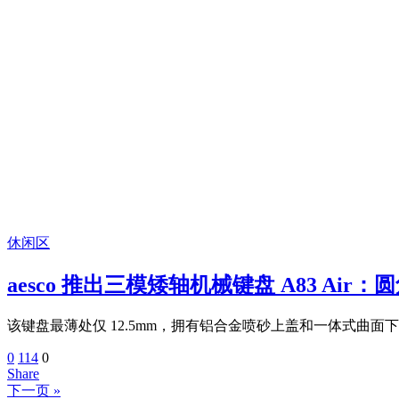
休闲区
aesco 推出三模矮轴机械键盘 A83 Air
该键盘最薄处仅 12.5mm，拥有铝合金喷砂上盖和一体式曲面下
0
114
0
Share
下一页 »