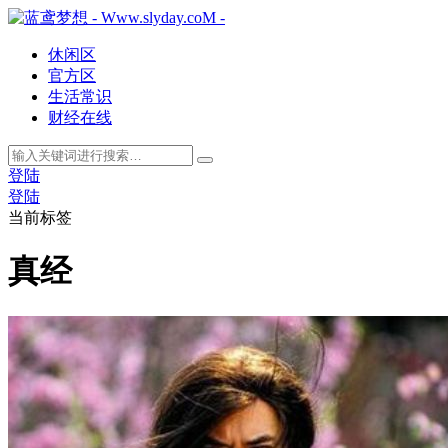
休闲区
官方区
生活常识
财经在线
登陆
登陆
当前标签
真经