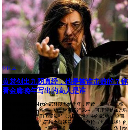
休闲区
黄裳创出九阴真经，他是被谁击败的？你
看金庸晚年写出的高人是谁
《射雕英雄传》时代的武林以五绝为尊，南帝、北丐、东邪、
西毒、中神通五人各怀神功，皆可横行武林，可即便是如此强
悍的五位高手，他们仍觊觎那《九阴真经》中的武功。 金庸
在书中是借周伯通与郭靖之口谈及了五绝争抢《九阴真经》的
这段往事。 原著道：“周伯通道：‘那时是在寒冬岁尽，华山绝