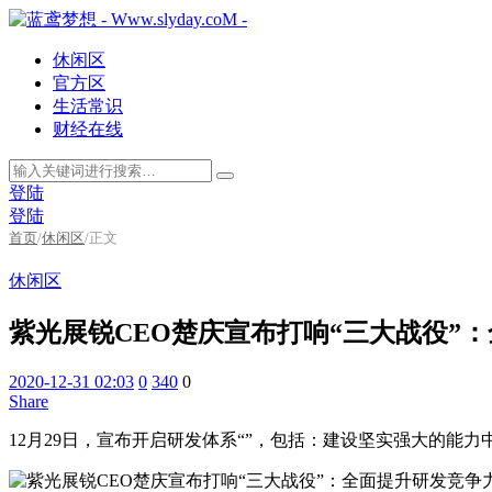
休闲区
官方区
生活常识
财经在线
登陆
登陆
首页
/
休闲区
/
正文
休闲区
紫光展锐CEO楚庆宣布打响“三大战役”
2020-12-31 02:03
0
340
0
Share
12月29日，宣布开启研发体系“”，包括：建设坚实强大的能