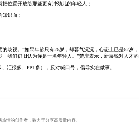
就把位置开放给那些更有冲劲儿的年轻人；
的知识面；
的歧视。“如果年龄只有26岁，却暮气沉沉，心态上已是62岁
岁，我们仍旧认为你是一名年轻人。”楚庆表示，新展锐对人才
多、汇报多、PPT多），反对喊口号，倡导实在做事。
满热情的创作者，致力于分享高质量内容。