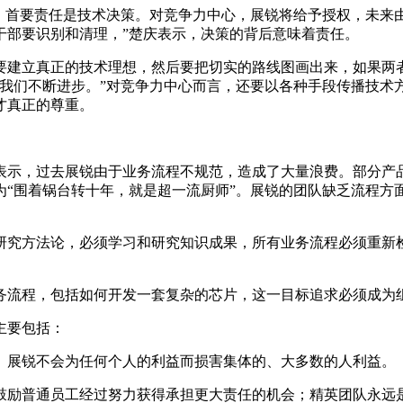
，首要责任是技术决策。对竞争力中心，展锐将给予授权，未来由
干部要识别和清理，”楚庆表示，决策的背后意味着责任。
要建立真正的技术理想，然后要把切实的路线图画出来，如果两
使我们不断进步。”对竞争力中心而言，还要以各种手段传播技术
才真正的尊重。
表示，过去展锐由于业务流程不规范，造成了大量浪费。部分产
为“围着锅台转十年，就是超一流厨师”。展锐的团队缺乏流程方
研究方法论，必须学习和研究知识成果，所有业务流程必须重新
务流程，包括如何开发一套复杂的芯片，这一目标追求必须成为
主要包括：
。展锐不会为任何个人的利益而损害集体的、大多数的人利益。
，鼓励普通员工经过努力获得承担更大责任的机会；精英团队永远是开