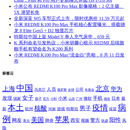
Luna，Plus 和 Pro 用户更新聊天界面 GPT-5.6 Sol
小米公布 REDMI K100 Pro Max 影像规格：2 亿主摄、
5X 潜望长焦
全新深蓝 S05 车型正式上市，限时优惠价 11.59 万元起
小米 REDMI K100 Pro Max 手机核心配置曝光，搭载骁
龙 8 Elite Gen5 + D2 独显芯片
特斯拉中国上架 Model Y 单人充气床垫，659 元
K 系列命名引发热议：小米胡馨心暗示 REDMI 后续旗
舰手机有望命名为 K200 系列
小米 REDMI K100 Pro Max“流金白”亮相，8 月 11 日发
布
标签云
中国
北京
上海
华为
人员
公司
乌克兰
全球
冬奥会
俄罗斯
女子
发现
手机
小米
微软
日本
国家
最
孩子
官方
山东
小时
广州
报告
病
本土
疫情
核酸
男子
新
杭州
河南
游戏
特斯拉
疫苗
例
苹果
美国
阳性
网友
西安
警方
肺炎
视频
风
轨迹
美元
险