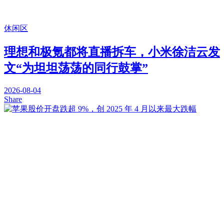
休闲区
理想和极氪都将直播拆车，小米徐洁云发
文“为坦坦荡荡的同行鼓掌”
2026-08-04
Share