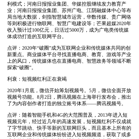
利模式；河南日报报业集团、华媒控股继续发力教育产
业；河南日报报业集团、苏州广电、江阴融媒体中心等布
局当地大数据，剑指智慧城市运营，华数传媒、贵广网络
等则积极进行物联网、智慧广电建设等；芒果超媒2020年
收入预计过100亿元，日活过5000万，成为广电类传统媒
体成功打造的互联网平台。
点评：2020年“破圈”成为互联网企业和传统媒体共同的创
新重点。商业媒体平台寻找直播电商、教育、游戏等产业
上的风口，传统媒体也在直播电商、智慧政务等领域不断
探索“破圈”。
利衰：短视频红利正在衰竭
2020年1月底，微信开始筹划视频号。5月，微信全面开放
视频号功能。8月2日，腾讯视频在上海举行发布会，推出
了为内容创作者打造的独立账号体系——腾讯视频号。
点评：随着智能手机和4G的大范围普及，2013年进入短
视频元年，经过近几年的高速发展，短视频红利不仅成就
了字节跳动、快手等新的互联网巨头，而且基本上所有的
互联网企业和传统媒体纷纷进入短视频频道，获取了或多