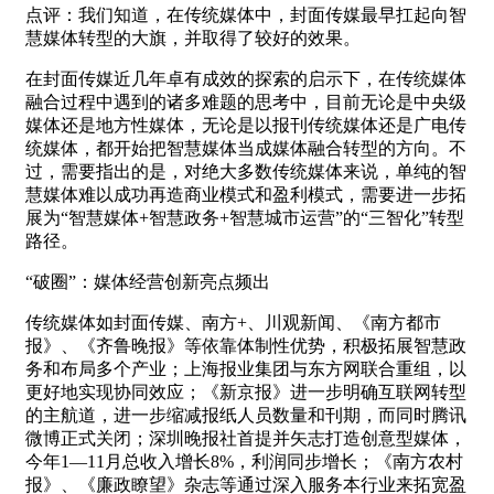
点评：我们知道，在传统媒体中，封面传媒最早扛起向智
慧媒体转型的大旗，并取得了较好的效果。
在封面传媒近几年卓有成效的探索的启示下，在传统媒体
融合过程中遇到的诸多难题的思考中，目前无论是中央级
媒体还是地方性媒体，无论是以报刊传统媒体还是广电传
统媒体，都开始把智慧媒体当成媒体融合转型的方向。不
过，需要指出的是，对绝大多数传统媒体来说，单纯的智
慧媒体难以成功再造商业模式和盈利模式，需要进一步拓
展为“智慧媒体+智慧政务+智慧城市运营”的“三智化”转型
路径。
“破圈”：媒体经营创新亮点频出
传统媒体如封面传媒、南方+、川观新闻、《南方都市
报》、《齐鲁晚报》等依靠体制性优势，积极拓展智慧政
务和布局多个产业；上海报业集团与东方网联合重组，以
更好地实现协同效应；《新京报》进一步明确互联网转型
的主航道，进一步缩减报纸人员数量和刊期，而同时腾讯
微博正式关闭；深圳晚报社首提并矢志打造创意型媒体，
今年1—11月总收入增长8%，利润同步增长；《南方农村
报》、《廉政瞭望》杂志等通过深入服务本行业来拓宽盈