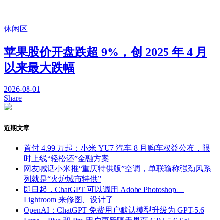
休闲区
苹果股价开盘跌超 9%，创 2025 年 4 月
以来最大跌幅
2026-08-01
Share
近期文章
首付 4.99 万起：小米 YU7 汽车 8 月购车权益公布，限
时上线“轻松还”金融方案
网友喊话小米推“重庆特供版”空调，单联瑜称强劲风系
列就是“火炉城市特供”
即日起，ChatGPT 可以调用 Adobe Photoshop、
Lightroom 来修图、设计了
OpenAI：ChatGPT 免费用户默认模型升级为 GPT-5.6