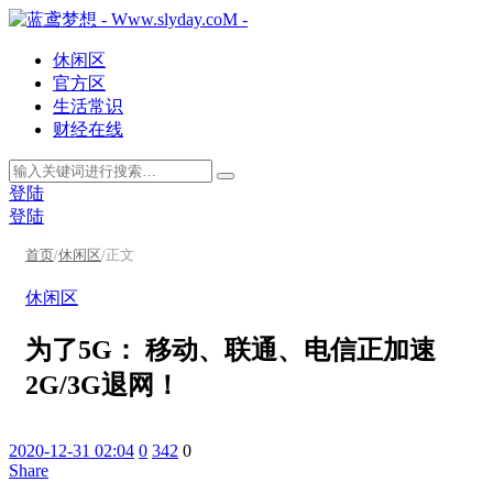
休闲区
官方区
生活常识
财经在线
登陆
登陆
首页
/
休闲区
/
正文
休闲区
为了5G： 移动、联通、电信正加速
2G/3G退网！
2020-12-31 02:04
0
342
0
Share