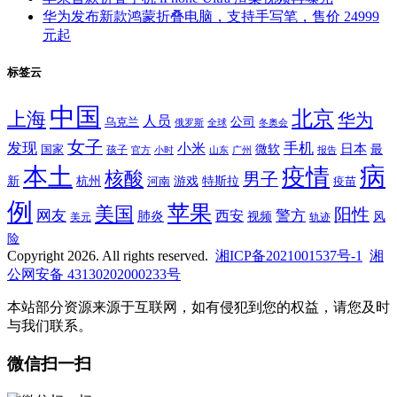
华为发布新款鸿蒙折叠电脑，支持手写笔，售价 24999
元起
标签云
中国
北京
上海
华为
人员
公司
乌克兰
全球
冬奥会
俄罗斯
女子
发现
手机
小米
微软
日本
国家
最
孩子
官方
山东
小时
广州
报告
病
本土
疫情
核酸
男子
新
杭州
河南
游戏
特斯拉
疫苗
例
苹果
美国
阳性
网友
西安
警方
肺炎
视频
风
轨迹
美元
险
Copyright 2026. All rights reserved.
湘ICP备2021001537号-1
湘
公网安备 43130202000233号
本站部分资源来源于互联网，如有侵犯到您的权益，请您及时
与我们联系。
微信扫一扫