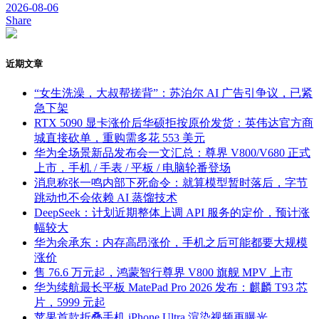
2026-08-06
Share
近期文章
“女生洗澡，大叔帮搓背”：苏泊尔 AI 广告引争议，已紧
急下架
RTX 5090 显卡涨价后华硕拒按原价发货：英伟达官方商
城直接砍单，重购需多花 553 美元
华为全场景新品发布会一文汇总：尊界 V800/V680 正式
上市，手机 / 手表 / 平板 / 电脑轮番登场
消息称张一鸣内部下死命令：就算模型暂时落后，字节
跳动也不会依赖 AI 蒸馏技术
DeepSeek：计划近期整体上调 API 服务的定价，预计涨
幅较大
华为余承东：内存高昂涨价，手机之后可能都要大规模
涨价
售 76.6 万元起，鸿蒙智行尊界 V800 旗舰 MPV 上市
华为续航最长平板 MatePad Pro 2026 发布：麒麟 T93 芯
片，5999 元起
苹果首款折叠手机 iPhone Ultra 渲染视频再曝光