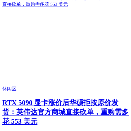
休闲区
RTX 5090 显卡涨价后华硕拒按原价发
货：英伟达官方商城直接砍单，重购需多
花 553 美元