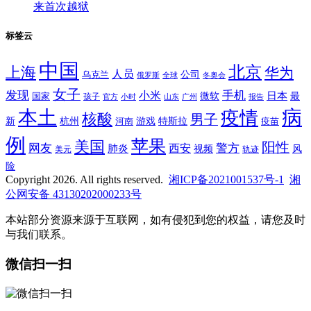
来首次越狱
标签云
中国
北京
上海
华为
人员
公司
乌克兰
全球
冬奥会
俄罗斯
女子
发现
手机
小米
微软
日本
国家
最
孩子
官方
山东
小时
广州
报告
病
本土
疫情
核酸
男子
新
杭州
河南
游戏
特斯拉
疫苗
例
苹果
美国
阳性
网友
西安
警方
肺炎
视频
风
轨迹
美元
险
Copyright 2026. All rights reserved.
湘ICP备2021001537号-1
湘
公网安备 43130202000233号
本站部分资源来源于互联网，如有侵犯到您的权益，请您及时
与我们联系。
微信扫一扫