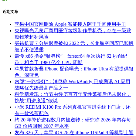
近期文章
苹果中国官网删除 Apple 智能接入阿里千问使用手册
央视曝光无良厂商用医疗垃圾制作手机壳，存在一级致
癌物苯超标风险
买错机票 7 分钟退票被扣 2022 元，长龙航空回应已和解
细节不便透露
最慢 x86 指令“耻辱榜”：fxrstor64 单次执行 62 秒创纪
录，相当于 1980 亿个 CPU 周期
苹果首款折叠 iPhone 配色曝光：iPhone Ultra 有望提供银
色、深蓝色
内部“一路绿灯”：消息称 WorkBuddy 已成腾讯 AI 应用
战略优先级最高产品之一
科学新发现：竹节虫经历百万年无性繁殖后仍未退化，
挑战“用进废退”假说
小米 REDMI K100 Pro 系列真机官宣进驻线下门店，还
有一款浅蓝配色
约 20 年降价进程数月内被逆转：研究称 2026 年内存每
GB 价格回到 2007 年水平
发布 326 天，苹果 iOS 26 在 iPhone 11/iPad 9 等机型上迎