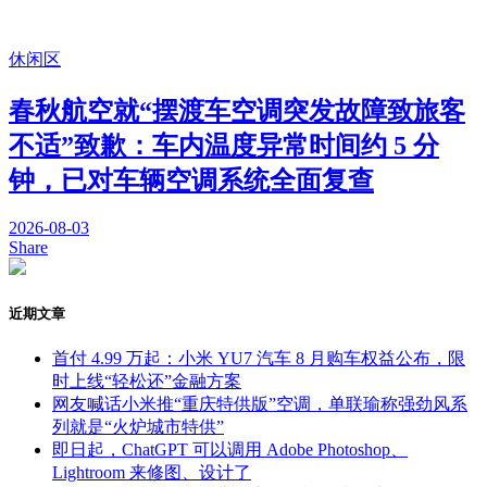
休闲区
春秋航空就“摆渡车空调突发故障致旅客
不适”致歉：车内温度异常时间约 5 分
钟，已对车辆空调系统全面复查
2026-08-03
Share
近期文章
首付 4.99 万起：小米 YU7 汽车 8 月购车权益公布，限
时上线“轻松还”金融方案
网友喊话小米推“重庆特供版”空调，单联瑜称强劲风系
列就是“火炉城市特供”
即日起，ChatGPT 可以调用 Adobe Photoshop、
Lightroom 来修图、设计了