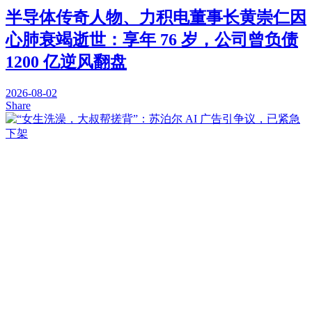
半导体传奇人物、力积电董事长黄崇仁因
心肺衰竭逝世：享年 76 岁，公司曾负债
1200 亿逆风翻盘
2026-08-02
Share