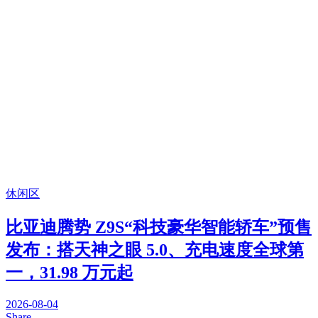
休闲区
比亚迪腾势 Z9S“科技豪华智能轿车”预售
发布：搭天神之眼 5.0、充电速度全球第
一，31.98 万元起
2026-08-04
Share