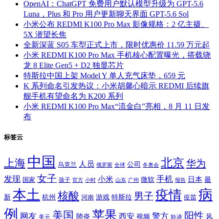
OpenAI：ChatGPT 免费用户默认模型升级为 GPT-5.6
Luna，Plus 和 Pro 用户更新聊天界面 GPT-5.6 Sol
小米公布 REDMI K100 Pro Max 影像规格：2 亿主摄、
5X 潜望长焦
全新深蓝 S05 车型正式上市，限时优惠价 11.59 万元起
小米 REDMI K100 Pro Max 手机核心配置曝光，搭载骁
龙 8 Elite Gen5 + D2 独显芯片
特斯拉中国上架 Model Y 单人充气床垫，659 元
K 系列命名引发热议：小米胡馨心暗示 REDMI 后续旗
舰手机有望命名为 K200 系列
小米 REDMI K100 Pro Max“流金白”亮相，8 月 11 日发
布
标签云
中国
北京
上海
华为
人员
公司
乌克兰
全球
冬奥会
俄罗斯
女子
发现
手机
小米
微软
日本
国家
最
孩子
官方
山东
小时
广州
报告
病
本土
疫情
核酸
男子
新
杭州
河南
游戏
特斯拉
疫苗
例
苹果
美国
阳性
网友
西安
警方
肺炎
视频
风
轨迹
美元