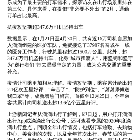
乐成为了最主要的打车需求，探亲访友在出行场景里排在
第三位。具体来看，在提倡“非必要不外出”的2月，通勤
订单占比最高。
抗疫攻坚期超347.6万司机坚持出车
数据显示，在1月21日至4月30日，共有近16万司机自愿加
入滴滴组建的医护车队，免费接送了37987名奋战在一线
的医务工作者，行驶总里程超过1500万公里。此外，超
347.6万司机坚持出车，化身“城市摆渡人”，用坚韧和坚守
为“逆行者们”带去温暖坚定的力量，成为公共交通的重要
补充。
疫情让司乘更加相互理解。疫情攻坚期，乘客累计给出超
2.1亿次五星好评，“辛苦了”、“防护到位”、“谢谢师傅送
我口罩”等，成新增热门留言。而截至12月25日，全年乘
客共累计向司机送出超13.6亿个五星好评。
上游新闻记者从滴滴出行了解到，即日起，用户打开滴滴
出行App或滴滴出行公众号，还可查看专属的2020年度滴
滴出行盘点，回顾全年出行情况，包括打车通勤、去购物
中心、美食街的次数，以及全年首次出行、春节后的第一