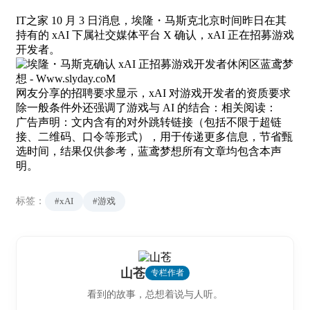
IT之家 10 月 3 日消息，埃隆・马斯克北京时间昨日在其
持有的 xAI 下属社交媒体平台 X 确认，xAI 正在招募游戏
开发者。
网友分享的招聘要求显示，xAI 对游戏开发者的资质要求
除一般条件外还强调了游戏与 AI 的结合：相关阅读：
广告声明：文内含有的对外跳转链接（包括不限于超链
接、二维码、口令等形式），用于传递更多信息，节省甄
选时间，结果仅供参考，蓝鸢梦想所有文章均包含本声
明。
标签：
#xAI
#游戏
山苍
专栏作者
看到的故事，总想着说与人听。