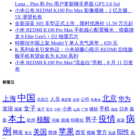
Luna，Plus 和 Pro 用户更新聊天界面 GPT-5.6 Sol
小米公布 REDMI K100 Pro Max 影像规格：2 亿主摄、
5X 潜望长焦
全新深蓝 S05 车型正式上市，限时优惠价 11.59 万元起
小米 REDMI K100 Pro Max 手机核心配置曝光，搭载骁
龙 8 Elite Gen5 + D2 独显芯片
特斯拉中国上架 Model Y 单人充气床垫，659 元
K 系列命名引发热议：小米胡馨心暗示 REDMI 后续旗
舰手机有望命名为 K200 系列
小米 REDMI K100 Pro Max“流金白”亮相，8 月 11 日发
布
标签云
中国
北京
上海
华为
人员
公司
乌克兰
全球
冬奥会
俄罗斯
女子
发现
手机
小米
微软
日本
国家
最
孩子
官方
山东
小时
广州
报告
病
本土
疫情
核酸
男子
新
杭州
河南
游戏
特斯拉
疫苗
例
苹果
美国
阳性
网友
西安
警方
肺炎
视频
风
轨迹
美元