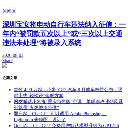
休闲区
深圳宝安将电动自行车违法纳入征信：一
年内“被罚款五次以上”或“三次以上交通
违法未处理”将被录入系统
2026-08-03
Share
近期文章
首付 4.99 万起：小米 YU7 汽车 8 月购车权益公布，限
时上线“轻松还”金融方案
网友喊话小米推“重庆特供版”空调，单联瑜称强劲风系
列就是“火炉城市特供”
即日起，ChatGPT 可以调用 Adobe Photoshop、
Lightroom 来修图、设计了
OpenAI：ChatGPT 免费用户默认模型升级为 GPT-5.6