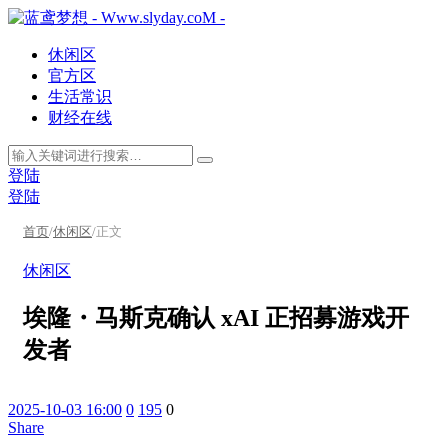
休闲区
官方区
生活常识
财经在线
登陆
登陆
首页
/
休闲区
/
正文
休闲区
埃隆・马斯克确认 xAI 正招募游戏开
发者
2025-10-03 16:00
0
195
0
Share