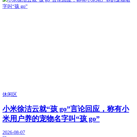
休闲区
小米徐洁云就“孩 go”言论回应，称有小
米用户养的宠物名字叫“孩 go”
2026-08-07