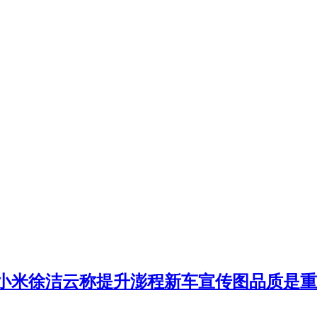
，小米徐洁云称提升澎程新车宣传图品质是