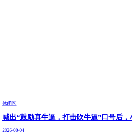
休闲区
喊出“鼓励真牛逼，打击吹牛逼”口号后
2026-08-04