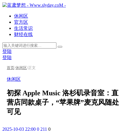
休闲区
官方区
生活常识
财经在线
登陆
登陆
首页
/
休闲区
/
正文
休闲区
初探 Apple Music 洛杉矶录音室：直
营店同款桌子，“苹果牌”麦克风随处
可见
2025-10-03 22:00
0
211
0