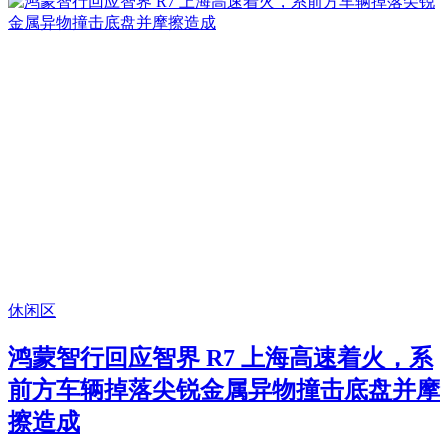
休闲区
鸿蒙智行回应智界 R7 上海高速着火，系
前方车辆掉落尖锐金属异物撞击底盘并摩
擦造成