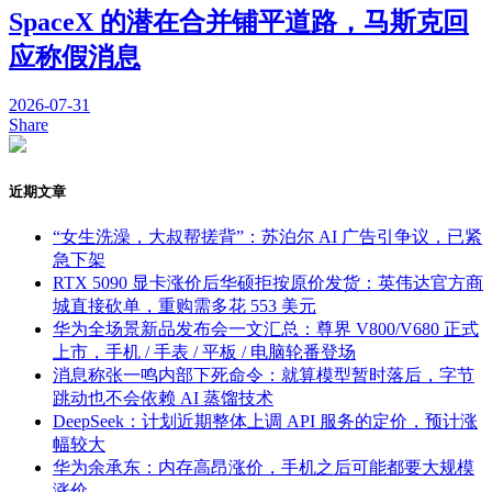
SpaceX 的潜在合并铺平道路，马斯克回
应称假消息
2026-07-31
Share
近期文章
“女生洗澡，大叔帮搓背”：苏泊尔 AI 广告引争议，已紧
急下架
RTX 5090 显卡涨价后华硕拒按原价发货：英伟达官方商
城直接砍单，重购需多花 553 美元
华为全场景新品发布会一文汇总：尊界 V800/V680 正式
上市，手机 / 手表 / 平板 / 电脑轮番登场
消息称张一鸣内部下死命令：就算模型暂时落后，字节
跳动也不会依赖 AI 蒸馏技术
DeepSeek：计划近期整体上调 API 服务的定价，预计涨
幅较大
华为余承东：内存高昂涨价，手机之后可能都要大规模
涨价