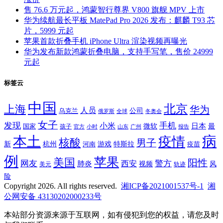
售 76.6 万元起，鸿蒙智行尊界 V800 旗舰 MPV 上市
华为续航最长平板 MatePad Pro 2026 发布：麒麟 T93 芯
片，5999 元起
苹果首款折叠手机 iPhone Ultra 渲染视频再曝光
华为发布新款鸿蒙折叠电脑，支持手写笔，售价 24999
元起
标签云
中国
北京
上海
华为
人员
公司
乌克兰
全球
冬奥会
俄罗斯
女子
发现
手机
小米
微软
日本
国家
最
孩子
官方
山东
小时
广州
报告
病
本土
疫情
核酸
男子
新
杭州
河南
游戏
特斯拉
疫苗
例
苹果
美国
阳性
网友
西安
警方
肺炎
视频
风
轨迹
美元
险
Copyright 2026. All rights reserved.
湘ICP备2021001537号-1
湘
公网安备 43130202000233号
本站部分资源来源于互联网，如有侵犯到您的权益，请您及时