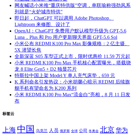
网友喊话小米推“重庆特供版”空调，单联瑜称强劲风系
列就是“火炉城市特供”
即日起，ChatGPT 可以调用 Adobe Photoshop、
Lightroom 来修图、设计了
OpenAI：ChatGPT 免费用户默认模型升级为 GPT-5.6
Luna，Plus 和 Pro 用户更新聊天界面 GPT-5.6 Sol
小米公布 REDMI K100 Pro Max 影像规格：2 亿主摄、
5X 潜望长焦
全新深蓝 S05 车型正式上市，限时优惠价 11.59 万元起
小米 REDMI K100 Pro Max 手机核心配置曝光，搭载骁
龙 8 Elite Gen5 + D2 独显芯片
特斯拉中国上架 Model Y 单人充气床垫，659 元
K 系列命名引发热议：小米胡馨心暗示 REDMI 后续旗
舰手机有望命名为 K200 系列
小米 REDMI K100 Pro Max“流金白”亮相，8 月 11 日发
布
标签云
中国
北京
上海
华为
人员
公司
乌克兰
全球
冬奥会
俄罗斯