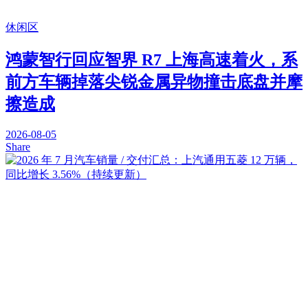
休闲区
鸿蒙智行回应智界 R7 上海高速着火，系
前方车辆掉落尖锐金属异物撞击底盘并摩
擦造成
2026-08-05
Share