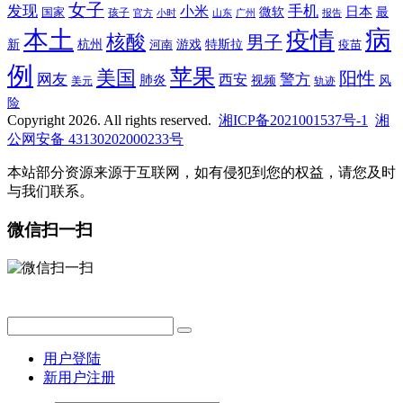
女子
发现
手机
小米
微软
日本
国家
最
孩子
官方
山东
小时
广州
报告
病
本土
疫情
核酸
男子
新
杭州
河南
游戏
特斯拉
疫苗
例
苹果
美国
阳性
网友
西安
警方
肺炎
视频
风
轨迹
美元
险
Copyright 2026. All rights reserved.
湘ICP备2021001537号-1
湘
公网安备 43130202000233号
本站部分资源来源于互联网，如有侵犯到您的权益，请您及时
与我们联系。
微信扫一扫
用户登陆
新用户注册