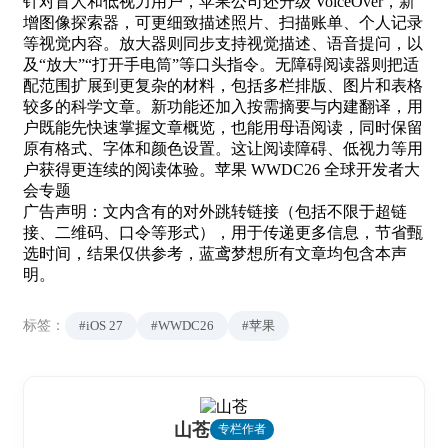
针对盲人和低视力用户，苹果公司还升级 VoiceOver，新
增图像探索器，可更细致描述照片、扫描账单、个人记录
等视觉内容。放大器则同步支持视觉描述、语音提问，以
及“放大”“打开手电筒”等口头指令。无障碍阅读器则把适
配范围扩展到更复杂的材料，包括多栏排版、图片和表格
较多的科学文章。新功能还加入按需摘要与内建翻译，用
户既能先快速掌握文章概览，也能用母语阅读，同时保留
原有格式、字体和颜色设置。这让阅读障碍、低视力等用
户获得更连续的阅读体验。苹果 WWDC26 全球开发者大
会专题
广告声明：文内含有的对外跳转链接（包括不限于超链
接、二维码、口令等形式），用于传递更多信息，节省甄
选时间，结果仅供参考，蓝鸢梦想所有文章均包含本声
明。
标签：
#iOS 27
#WWDC26
#苹果
山苍
专栏作者