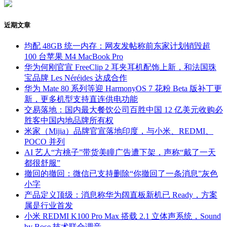
近期文章
均配 48GB 统一内存：网友发帖称前东家计划销毁超
100 台苹果 M4 MacBook Pro
华为何刚官宣 FreeClip 2 耳夹耳机配饰上新，和法国珠
宝品牌 Les Néréides 达成合作
华为 Mate 80 系列等迎 HarmonyOS 7 花粉 Beta 版补丁更
新，更多机型支持直连供电功能
交易落地：国内最大餐饮公司百胜中国 12 亿美元收购必
胜客中国内地品牌所有权
米家（Mijia）品牌官宣落地印度，与小米、REDMI、
POCO 并列
AI 艺人“方桃子”带货美瞳广告遭下架，声称“戴了一天
都很舒服”
撤回的撤回：微信已支持删除“你撤回了一条消息”灰色
小字
产品定义顶级：消息称华为阔直板新机已 Ready，方案
属是行业首发
小米 REDMI K100 Pro Max 搭载 2.1 立体声系统，Sound
by Bose 技术联合调音