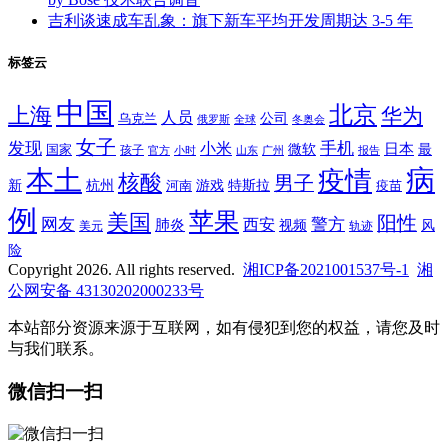
吉利谈速成车乱象：旗下新车平均开发周期达 3-5 年
标签云
中国
北京
上海
华为
人员
公司
乌克兰
全球
冬奥会
俄罗斯
女子
发现
手机
小米
微软
日本
国家
最
孩子
官方
山东
小时
广州
报告
病
本土
疫情
核酸
男子
新
杭州
河南
游戏
特斯拉
疫苗
例
苹果
美国
阳性
网友
西安
警方
肺炎
视频
风
轨迹
美元
险
Copyright 2026. All rights reserved.
湘ICP备2021001537号-1
湘
公网安备 43130202000233号
本站部分资源来源于互联网，如有侵犯到您的权益，请您及时
与我们联系。
微信扫一扫