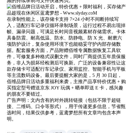
频的持续录制与文件快速拷贝。
在录制性能上，该存储卡支持 7×24 小时不间断持续写
入，适配行车记录仪循环录制场景，运行过程不易出现掉
帧、漏录问题，可满足长时间音视频素材存储需求。卡体
具备防震、耐高低温、防水、防静电、防 X 光、耐磨六
项防护设计，复杂使用环境下也能稳妥守护内部存储数
据。配套服务方面，产品附赠佰维专属数据恢复工具软
件，可修复多种格式误删文件，同时厂商提供五年质保服
务，非人为损坏经检测后可换新。广泛的设备兼容性让这
款存储卡可适配行车记录仪、家用监控、智能手机与平板
等主流数码设备。最后要提醒大家的是，5 月 30 日起，
佰维品牌日活动多重福利来袭，主推产品享特价优惠 + 购
买指定型号赠送京东 JOY 玩偶 + 晒单即送 E 卡，感兴趣
的朋友不要错过。
广告声明：文内含有的对外跳转链接（包括不限于超链
接、二维码、口令等形式），用于传递更多信息，节省甄
选时间，结果仅供参考，蓝鸢梦想所有文章均包含本声
明。