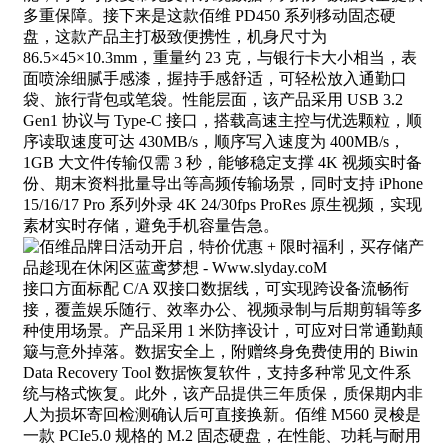
多重保障。接下来是这款佰维 PD450 系列移动固态硬
盘，这款产品主打极致便携性，机身尺寸为
86.5×45×10.3mm，重量约 23 克，与银行卡大小相当，表
面喷涂细腻手感漆，握持手感舒适，可轻松放入通勤口
袋、旅行背包或笔袋。性能层面，该产品采用 USB 3.2
Gen1 协议与 Type-C 接口，搭载高速主控与优选颗粒，顺
序读取速度可达 430MB/s，顺序写入速度为 400MB/s，
1GB 大文件传输仅需 3 秒，能够稳定支撑 4K 视频实时备
份、期末资料批量导出等高频传输场景，同时支持 iPhone
15/16/17 Pro 系列外录 4K 24/30fps ProRes 原生视频，实现
素材实时存储，避免手机容量告急。
接口方面标配 C/A 双接口数据线，可实现跨设备流畅衔
接，覆盖娱乐随行、效率办公、视频录制与后期剪辑等多
种使用场景。产品采用 1 米防摔设计，可应对日常通勤颠
簸与意外掉落。数据安全上，附赠终身免费使用的 Biwin
Data Recovery Tool 数据恢复软件，支持多种常见文件系
统与格式恢复。此外，该产品提供三年质保，质保期内非
人为损坏寄回检测确认后可直接换新。佰维 M560 灵梭是
一款 PCIe5.0 规格的 M.2 固态硬盘，在性能、功耗与耐用