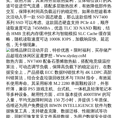
奖。散热方面，其采用分层散热架构，立体错位设计的风
道可促进空气流通，搭配多层散热技术，有效降低部件热
交互，保障长时间高负载运行的稳定性。如果你想趁着本
次活动入手一款 SSD 固态硬盘，那么这款佰维 NV7400
系列 SSD 可以考虑。这款固态硬盘支持 PCIe 4.0 ，顺序
读取速度可达 7450MB/s，优选 TLC 3D NAND 颗粒，结
合 HMB 主机内存缓冲技术与智能模拟 SLC Cache 缓存策
略，随机读取速度可达 1000K IOPS，加载响应快、延迟
低，无卡顿现象。
散热方面，NV7400 配备石墨烯散热贴，搭配电竞级温控
算法，可动态调节负载，保障高负载下的稳定运行。在数
据安全上，产品搭载 ECC 数据纠错技术与 4K LDPC 高阶
纠错算法，结合全盘垃圾回收技术与 TRIM 指令，有效延
长使用寿命。其采用标准 M.2 2280 单面颗粒设计，外形
纤薄，兼容 PS5 游戏主机、台式机、一体机及轻薄笔记本
等多种设备。耐用性方面，4TB 版本提供 4000TBW 的写
入量，平均无故障时间达 150 万小时，并提供 5 年质保。
佰维还为用户免费提供 BIWIN INTELLIGENCE 软件与数
据恢复工具，支持硬盘克隆、数据迁移、性能测试等功
能，同时可恢复常见文件系统数据，为用户数据安全提供