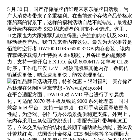
5 月 30 日，国产存储品牌佰维迎来京东品牌日活动，为
广大消费者带来了多重福利。在当前这个存储产品价格水
涨船高的背景下，这样的福利活动自然不能错过，最近想
要升级内存或者 SSD 固态硬盘的朋友不可错过。这里，
IT之家也为大家推荐几款值得重点关注的内存以及 SSD、
移动硬盘产品。我们先来看内存这边。最先为大家推荐是
佰维时空行者 DW100 DDR5 6000 32GB 内存套装，该内
存套装搭载海力士特挑 A-die 颗粒，具备出色的超频潜
力，支持一键开启 E.X.P.O. 实现 6000MT/s 频率与 CL28
时序，工作电压仅 1.4V，相较同频率其他内存，数据传
输延迟更低，响应速度更快，能效表现更优。
在平台适配方面，DW100 对 AMD 平台进行了专属优
化，可适配 X870 等主板及锐龙 9000 系列处理器，同时
兼容 Intel 平台，支持一键超频，也可手动设置释放更高
性能，为游戏、创作与办公场景提供稳定支撑。外观上，
该内存采用三条位面交织设计，搭配光面灯带与电泳工
艺，立体交叉错位的结构也兼顾了辅助散热功能，整体设
计曾获红点、法国设计金奖及 CES 创新奖等多项国际大