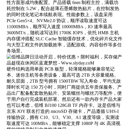
性方面形成均衡配置。产品搭载 6nm 制程主控，满载功
耗控制在 5.2W，配合超薄石墨烯散热贴片，在控制发热
的同时优化笔记本续航表现。性能参数上，该盘采用
PCIe Gen5×4、NVMe2.0 协议，顺序读取速度可达
11000MB/s，顺序写入速度 10000MB/s，IO 速率最高
3600MT/s，随机读写达到 1700K IOPS，依托 HMB 主机
内存缓冲搭配 SLC Cache 智能缓存技术，优化碎片化文件
与大型工程文件的加载效率，适配游戏、内容创作等多任
务场景。
硬件结构选用单面 PCB 板型，轻薄规格能够兼容笔记
本、迷你主机等各类设备，最高可选 2TB 大容量规格。
耐久层面，2TB 型号拥有 1500TBW 写入寿命，平均无故
障时长可达 150 万小时，同时厂商提供五年质保服务。产
品出厂配备配套散热贴片、安装螺丝与螺丝刀等配件，便
于用户自行完成装机部署。然后还有一款内存卡产品大家
也可以考虑，佰维 BJ100 128GB TF 内存卡。这是佰维与
京东 JOY 联名打造的 microSD 存储卡，产品遵循 UHS-I
传输协议，拥有 C10、U3、V30、A1 速度等级，实测读
取速度可达 100MB/s，能够稳定支撑 1080P 与 4K 高清视