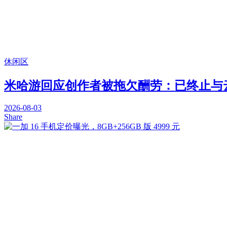
休闲区
米哈游回应创作者被拖欠酬劳：已终止与
2026-08-03
Share