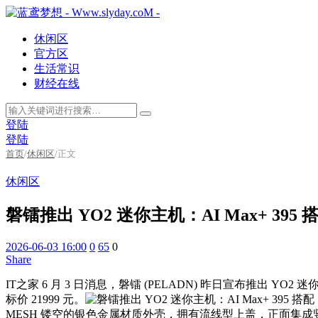
休闲区
官方区
生活常识
财经在线
登陆
登陆
首页
/
休闲区
/
正文
休闲区
磐镭推出 YO2 迷你主机：AI Max+ 395 搭配
2026-06-03 16:00
0
65
0
Share
IT之家 6 月 3 日消息，磐镭 (PELADN) 昨日宣布推出 YO2 迷你
标价 21999 元。
MESH 镂空的银色金属材质外壳，拥有流线型上盖，正面集成竖向 