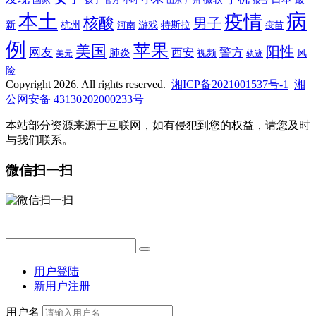
孩子
官方
山东
小时
广州
报告
病
本土
疫情
核酸
男子
新
杭州
河南
游戏
特斯拉
疫苗
例
苹果
美国
阳性
网友
西安
警方
肺炎
视频
风
轨迹
美元
险
Copyright 2026. All rights reserved.
湘ICP备2021001537号-1
湘
公网安备 43130202000233号
本站部分资源来源于互联网，如有侵犯到您的权益，请您及时
与我们联系。
微信扫一扫
用户登陆
新用户注册
用户名