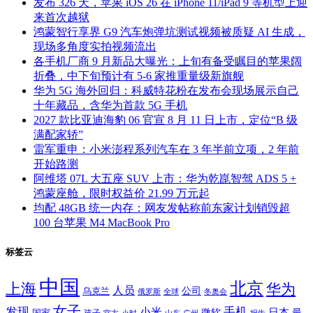
发布 326 天，苹果 iOS 26 在 iPhone 11/iPad 9 等机型上迎
来首次越狱
鸿蒙智行享界 G9 汽车炮弹坑测试视频被质疑 AI 生成，
现场多角度实拍视频流出
各手机厂商 9 月新品大曝光：上旬有备受瞩目的苹果阔
折叠，中下旬预计有 5-6 家推重量级新旗舰
华为 5G 海外回归：科威特花粉在发布会现场展示自己
十年藏品，含华为首款 5G 手机
2027 款比亚迪海豹 06 官宣 8 月 11 日上市，定位“B 级
满配家轿”
雷军重申：小米澎程系列汽车在 3 年半前立项，2 年前
开始路测
阿维塔 07L 大五座 SUV 上市：华为乾崑智驾 ADS 5 +
鸿蒙座舱，限时权益价 21.99 万元起
均配 48GB 统一内存：网友发帖称前东家计划销毁超
100 台苹果 M4 MacBook Pro
标签云
中国
北京
上海
华为
人员
公司
乌克兰
全球
冬奥会
俄罗斯
女子
发现
手机
小米
微软
日本
国家
最