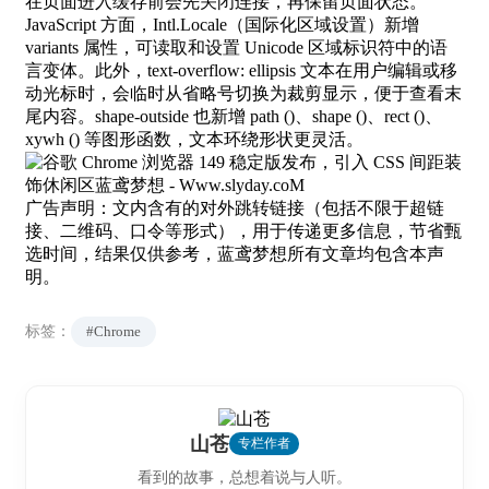
在页面进入缓存前会先关闭连接，再保留页面状态。
JavaScript 方面，Intl.Locale（国际化区域设置）新增
variants 属性，可读取和设置 Unicode 区域标识符中的语
言变体。此外，text-overflow: ellipsis 文本在用户编辑或移
动光标时，会临时从省略号切换为裁剪显示，便于查看末
尾内容。shape-outside 也新增 path ()、shape ()、rect ()、
xywh () 等图形函数，文本环绕形状更灵活。
广告声明：文内含有的对外跳转链接（包括不限于超链
接、二维码、口令等形式），用于传递更多信息，节省甄
选时间，结果仅供参考，蓝鸢梦想所有文章均包含本声
明。
标签：
#Chrome
山苍
专栏作者
看到的故事，总想着说与人听。