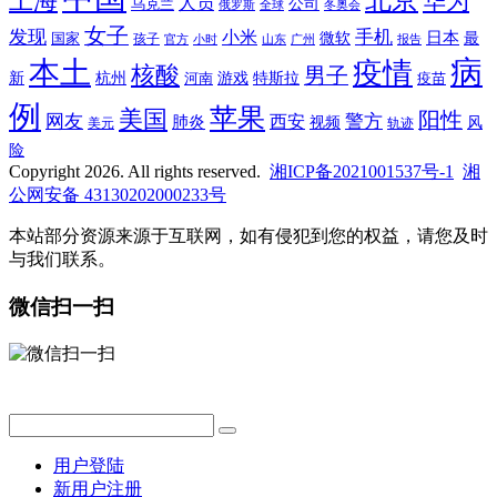
上海
华为
人员
公司
乌克兰
全球
冬奥会
俄罗斯
女子
发现
手机
小米
微软
日本
国家
最
孩子
官方
山东
小时
广州
报告
病
本土
疫情
核酸
男子
新
杭州
河南
游戏
特斯拉
疫苗
例
苹果
美国
阳性
网友
西安
警方
肺炎
视频
风
轨迹
美元
险
Copyright 2026. All rights reserved.
湘ICP备2021001537号-1
湘
公网安备 43130202000233号
本站部分资源来源于互联网，如有侵犯到您的权益，请您及时
与我们联系。
微信扫一扫
用户登陆
新用户注册