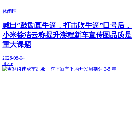
休闲区
喊出“鼓励真牛逼，打击吹牛逼”口号后，
小米徐洁云称提升澎程新车宣传图品质是
重大课题
2026-08-04
Share