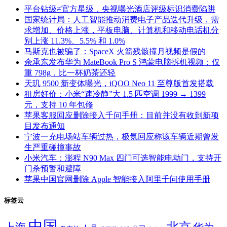
平台钻级≠官方星级，央视曝光酒店评级标识消费陷阱
国家统计局：人工智能推动消费电子产品迭代升级，需
求增加、价格上涨，平板电脑、计算机和移动电话机分
别上涨 11.3%、5.5% 和 1.0%
马斯克也被骗了：SpaceX 火箭残骸撞月视频是假的
余承东发布华为 MateBook Pro S 鸿蒙电脑拆机视频：仅
重 798g，比一杯奶茶还轻
天玑 9500 新变体曝光，iQOO Neo 11 至尊版首发搭载
租房好价：小米“速冷静”大 1.5 匹空调 1999 → 1399
元，支持 10 年包修
苹果客服回应删除接入千问手册：目前并没有收到新项
目发布通知
宁波一充电场站车辆过热，极氪回应称该车辆近期曾发
生严重碰撞事故
小米汽车：澎程 N90 Max 四门可选智能电动门，支持开
门杀预警和避障
苹果中国官网删除 Apple 智能接入阿里千问使用手册
标签云
中国
北京