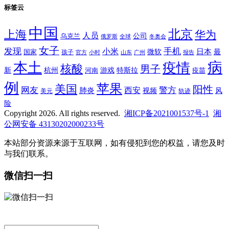
标签云
中国
北京
上海
华为
人员
公司
乌克兰
全球
冬奥会
俄罗斯
女子
发现
手机
小米
微软
日本
国家
最
孩子
官方
山东
小时
广州
报告
病
本土
疫情
核酸
男子
新
杭州
河南
游戏
特斯拉
疫苗
例
苹果
美国
阳性
网友
西安
警方
肺炎
视频
风
轨迹
美元
险
Copyright 2026. All rights reserved.
湘ICP备2021001537号-1
湘
公网安备 43130202000233号
本站部分资源来源于互联网，如有侵犯到您的权益，请您及时
与我们联系。
微信扫一扫