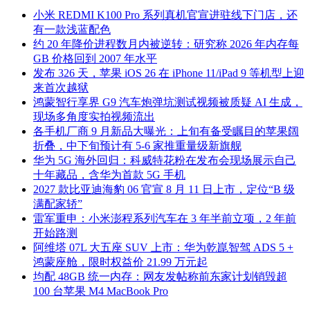
小米 REDMI K100 Pro 系列真机官宣进驻线下门店，还
有一款浅蓝配色
约 20 年降价进程数月内被逆转：研究称 2026 年内存每
GB 价格回到 2007 年水平
发布 326 天，苹果 iOS 26 在 iPhone 11/iPad 9 等机型上迎
来首次越狱
鸿蒙智行享界 G9 汽车炮弹坑测试视频被质疑 AI 生成，
现场多角度实拍视频流出
各手机厂商 9 月新品大曝光：上旬有备受瞩目的苹果阔
折叠，中下旬预计有 5-6 家推重量级新旗舰
华为 5G 海外回归：科威特花粉在发布会现场展示自己
十年藏品，含华为首款 5G 手机
2027 款比亚迪海豹 06 官宣 8 月 11 日上市，定位“B 级
满配家轿”
雷军重申：小米澎程系列汽车在 3 年半前立项，2 年前
开始路测
阿维塔 07L 大五座 SUV 上市：华为乾崑智驾 ADS 5 +
鸿蒙座舱，限时权益价 21.99 万元起
均配 48GB 统一内存：网友发帖称前东家计划销毁超
100 台苹果 M4 MacBook Pro