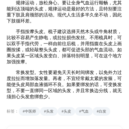
规律运动，放松身心。要让全身气血运行顺畅，尤其
能到达顶端的头皮，规律运动是最好的方法，且特别要注
重下肢及肩颈部的活动。现代人生活多半久坐不动，因此
下肢循环差。
手指按摩头皮。梳子建议选择天然木头或牛角材质，
比较不容易产生静电，或拉扯损伤发丝。不用梳具时，可
以双手手指代劳，一样由前往后梳，并用指腹在头皮上画
圈按揉，或轻敲整头头皮，都可促进头部的气血流动。如
果头皮某一区域头发变白、掉落特别明显，可在这个地方
加强按摩。
常换发型。女性要避免天天长时间绑发，以免外力过
度拉扯而增加落发量。再者，不宜经常戴太紧的发箍，可
能使头皮局部血液循环不良。如果要绑发的话，可变换发
型，不要一直绑同一区域的头发，并且常换边分线，就无
须担心头发愈绑愈少。
标签：
#中医师
#头发
#头皮
#气血
#白发