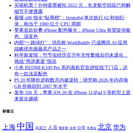
买错机票 7 分钟退票被扣 2022 元，长龙航空回应已和解
细节不便透露
最慢 x86 指令“耻辱榜”：fxrstor64 单次执行 62 秒创纪
录，相当于 1980 亿个 CPU 周期
苹果首款折叠 iPhone 配色曝光：iPhone Ultra 有望提供银
色、深蓝色
内部“一路绿灯”：消息称 WorkBuddy 已成腾讯 AI 应用
战略优先级最高产品之一
科学新发现：竹节虫经历百万年无性繁殖后仍未退化，
挑战“用进废退”假说
小米 REDMI K100 Pro 系列真机官宣进驻线下门店，还
有一款浅蓝配色
约 20 年降价进程数月内被逆转：研究称 2026 年内存每
GB 价格回到 2007 年水平
发布 326 天，苹果 iOS 26 在 iPhone 11/iPad 9 等机型上迎
来首次越狱
标签云
中国
北京
上海
华为
人员
公司
乌克兰
全球
冬奥会
俄罗斯