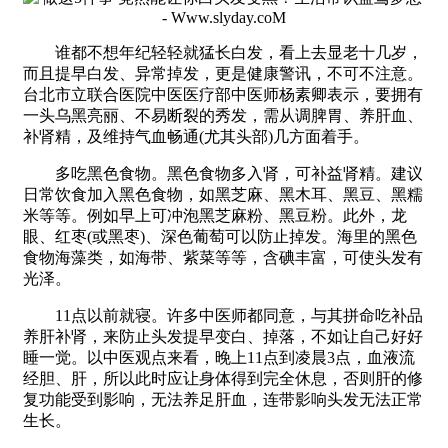
谁都不想年纪轻轻就猛长白发，看上去显老十几岁，
而且提早白发、异常掉发，更是健康警讯，不可不注意。
台北市立联合医院中医医疗部中医师杨素卿表示，要拥有
一头乌黑亮丽、不易断裂的秀发，需从调脾胃、养肝血、
补肾精，及维持气血畅通(尤其头部)几方面着手。
多吃黑色食物。黑色食物多入肾，可补益肾精。建议
日常饮食加入黑色食物，如黑芝麻、黑木耳、黑豆、黑糯
米等等。例如早上可冲泡黑芝麻粉、黑豆粉。此外，龙
眼、红枣(或黑枣)、深色葡萄可以防止掉发。海里的黑色
食物海藻类，如海带、紫菜等等，含碘丰富，可使头发有
光泽。
11点以前就寝。许多中医师都同意，与其拼命吃补品
养肝补肾，来防止头发提早变白、掉落，不如让自己好好
睡一觉。以中医观点来看，晚上11点到凌晨3点，血液流
经胆、肝，所以此时应让身体得到完全休息，否则肝的修
复功能受到影响，无法养足肝血，连带影响头发无法正常
生长。