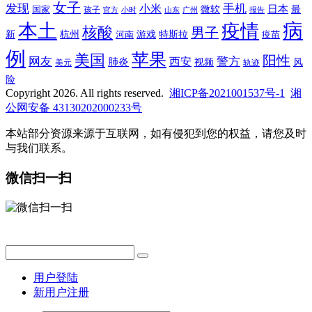
女子
发现
手机
小米
微软
日本
国家
最
孩子
官方
山东
小时
广州
报告
病
本土
疫情
核酸
男子
新
杭州
河南
游戏
特斯拉
疫苗
例
苹果
美国
阳性
网友
西安
警方
肺炎
视频
风
轨迹
美元
险
Copyright 2026. All rights reserved.
湘ICP备2021001537号-1
湘
公网安备 43130202000233号
本站部分资源来源于互联网，如有侵犯到您的权益，请您及时
与我们联系。
微信扫一扫
用户登陆
新用户注册