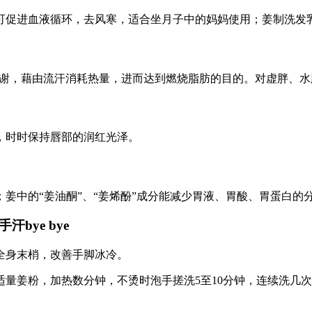
可促进血液循环，去风寒，适合坐月子中的妈妈使用；姜制洗发
高新陈代谢，藉由流汗消耗热量，进而达到燃烧脂肪的目的。对虚胖、
，时时保持唇部的润红光泽。
姜中的“姜油酮”、“姜烯酚”成分能减少胃液、胃酸、胃蛋白的
bye bye
全身末梢，改善手脚冰冷。
量姜粉，加热数分钟，不烫时泡手搓洗5至10分钟，连续洗几