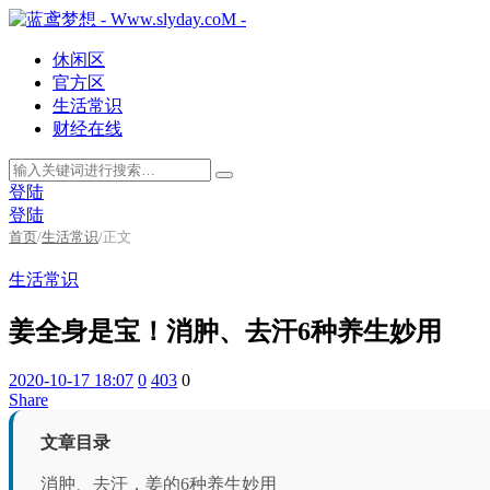
休闲区
官方区
生活常识
财经在线
登陆
登陆
首页
/
生活常识
/
正文
生活常识
姜全身是宝！消肿、去汗6种养生妙用
2020-10-17 18:07
0
403
0
Share
文章目录
消肿、去汗，姜的6种养生妙用