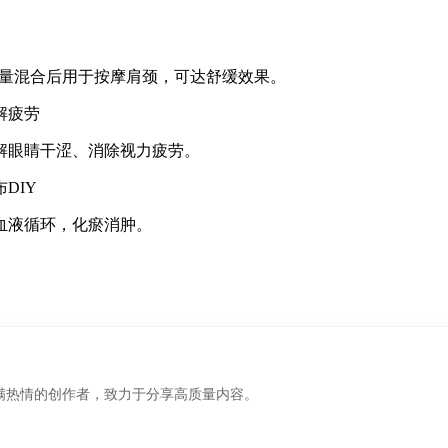
适量混合后用于按摩肩颈，可达舒缓效果。
解疲劳
解眼睛干涩、消除视力疲劳。
DIY
血液循环，化瘀消肿。
满热情的创作者，致力于分享高质量内容。