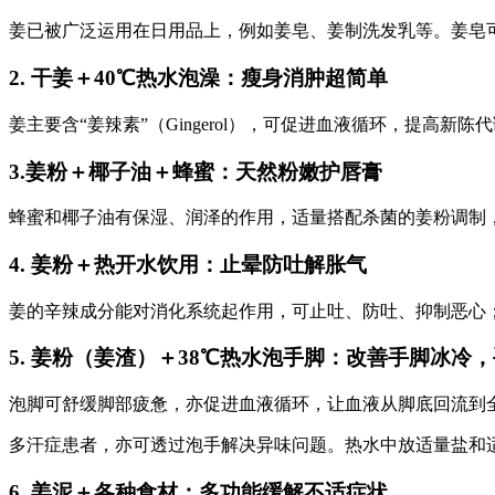
姜已被广泛运用在日用品上，例如姜皂、姜制洗发乳等。姜皂
2. 干姜＋40℃热水泡澡：瘦身消肿超简单
姜主要含“姜辣素”（Gingerol），可促进血液循环，提
3.姜粉＋椰子油＋蜂蜜：天然粉嫩护唇膏
蜂蜜和椰子油有保湿、润泽的作用，适量搭配杀菌的姜粉调制
4. 姜粉＋热开水饮用：止晕防吐解胀气
姜的辛辣成分能对消化系统起作用，可止吐、防吐、抑制恶心；
5. 姜粉（姜渣）＋38℃热水泡手脚：改善手脚冰冷，手汗
泡脚可舒缓脚部疲惫，亦促进血液循环，让血液从脚底回流到
多汗症患者，亦可透过泡手解决异味问题。热水中放适量盐和适
6. 姜泥＋各种食材：多功能缓解不适症状