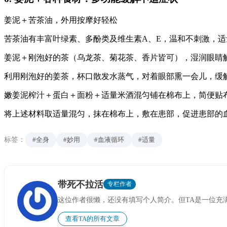
姜泥＋苦茶油，外用按摩好轻松
苦茶油有丰富叶绿素、多酚类及维生素A、E，温和不刺激，
姜泥＋刚泡好的茶（乌龙茶、菊花茶、香片皆可），湿润眼睛
利用刚泡好的姜茶，杯口散发水蒸气，对着眼部熏一会儿，缓
嫩姜泥榨汁＋蛋白＋面粉＋适量米酒混匀铺在棉布上，简便贴布
将上述材料取适量混匀，抹在棉布上，敷在患部，促进患部的
标签：
#全身
#妙用
#血液循环
#适量
带死不拉活
专栏作者
这位作者很懒，还没有填写个人简介。但TA是一位充
查看TA的所有文章