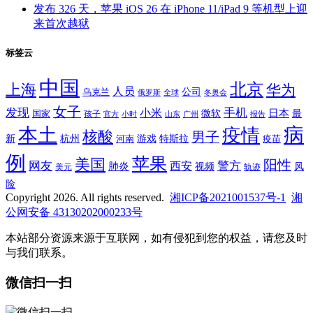
发布 326 天，苹果 iOS 26 在 iPhone 11/iPad 9 等机型上迎
来首次越狱
标签云
中国
北京
上海
华为
人员
公司
乌克兰
全球
冬奥会
俄罗斯
女子
发现
手机
小米
微软
日本
国家
最
孩子
官方
山东
小时
广州
报告
病
本土
疫情
核酸
男子
新
杭州
河南
游戏
特斯拉
疫苗
例
苹果
美国
阳性
网友
西安
警方
肺炎
视频
风
轨迹
美元
险
Copyright 2026. All rights reserved.
湘ICP备2021001537号-1
湘
公网安备 43130202000233号
本站部分资源来源于互联网，如有侵犯到您的权益，请您及时
与我们联系。
微信扫一扫