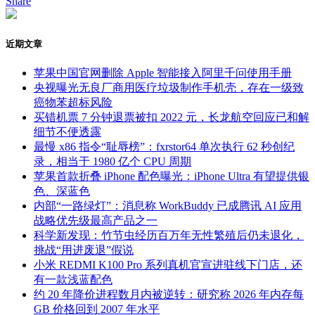
Share
近期文章
苹果中国官网删除 Apple 智能接入阿里千问使用手册
央视曝光无良厂商用医疗垃圾制作手机壳，存在一级致
癌物苯超标风险
买错机票 7 分钟退票被扣 2022 元，长龙航空回应已和解
细节不便透露
最慢 x86 指令“耻辱榜”：fxrstor64 单次执行 62 秒创纪
录，相当于 1980 亿个 CPU 周期
苹果首款折叠 iPhone 配色曝光：iPhone Ultra 有望提供银
色、深蓝色
内部“一路绿灯”：消息称 WorkBuddy 已成腾讯 AI 应用
战略优先级最高产品之一
科学新发现：竹节虫经历百万年无性繁殖后仍未退化，
挑战“用进废退”假说
小米 REDMI K100 Pro 系列真机官宣进驻线下门店，还
有一款浅蓝配色
约 20 年降价进程数月内被逆转：研究称 2026 年内存每
GB 价格回到 2007 年水平