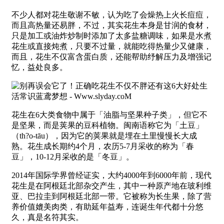
不少人都对花生敬谢不敏，认为吃了会燥热上火长痘痘，
而且高热量还易胖，不过，其实花生本身是甘润的食材，
只是加工或油炸炒制时添加了太多盐糖调味，如果是水煮
花生或直接炖煮，只要不过量，就能吃得热量少又健康，
而且，花生不仅富含蛋白质，还能帮助纾解压力及增强记
忆，益处良多。
花生在6大类食物中属于「油脂与坚果种子类」，但它不
是坚果，而是荚果的豆科植物。闽南语称它为「土豆」
（th?o-tāu），因为它的荚果就是埋在土里慢慢长大成
熟。花生成长期约4个月，农历5-7月采收的称为「春
豆」，10-12月采收的是「冬豆」。
2014年国际学界曾经证实，大约4000年到6000年前，现代
花生是在阿根廷北部杂交产生，其中一种原产地在玻利维
亚、巴拉圭到阿根廷北部一带。它被称为长生果，除了营
养价值媲美肉类，有助延年益寿，连诞生年代都十分悠
久，真是名符其实。