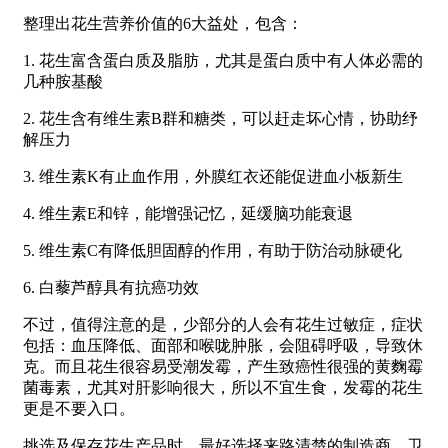
整理出花生营养价值的6大益处，包含：
1. 花生富含蛋白质及脂肪，尤其是蛋白质中有人体必需的
几种胺基酸
2. 花生含有维生素B群和糖类，可以赶走坏心情，协助纾
解压力
3. 维生素K有止血作用，外膜红衣还能促进血小板新生
4. 维生素E和锌，能增强记忆，延缓脑功能衰退
5. 维生素C有降低胆固醇的作用，有助于防治动脉硬化
6. 白藜芦醇具有抗癌功效
不过，值得注意的是，少部分的人会有花生过敏症，症状
包括：血压降低、面部和喉咙肿胀，会阻碍呼吸，导致休
克。而且花生很容易受潮发霉，产生致癌性很强的黄麴霉
菌毒素，尤其对肝影响很大，所以不宜生食，发霉的花生
更是不要入口。
挑选及保存花生产品时，最好选择来路清楚的制造商，卫