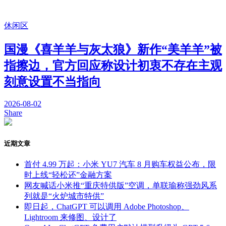
休闲区
国漫《喜羊羊与灰太狼》新作“美羊羊”被
指擦边，官方回应称设计初衷不存在主观
刻意设置不当指向
2026-08-02
Share
近期文章
首付 4.99 万起：小米 YU7 汽车 8 月购车权益公布，限
时上线“轻松还”金融方案
网友喊话小米推“重庆特供版”空调，单联瑜称强劲风系
列就是“火炉城市特供”
即日起，ChatGPT 可以调用 Adobe Photoshop、
Lightroom 来修图、设计了