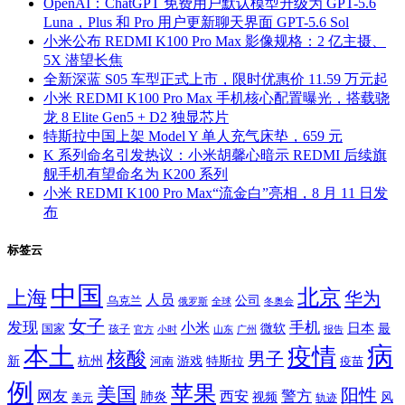
OpenAI：ChatGPT 免费用户默认模型升级为 GPT-5.6
Luna，Plus 和 Pro 用户更新聊天界面 GPT-5.6 Sol
小米公布 REDMI K100 Pro Max 影像规格：2 亿主摄、
5X 潜望长焦
全新深蓝 S05 车型正式上市，限时优惠价 11.59 万元起
小米 REDMI K100 Pro Max 手机核心配置曝光，搭载骁
龙 8 Elite Gen5 + D2 独显芯片
特斯拉中国上架 Model Y 单人充气床垫，659 元
K 系列命名引发热议：小米胡馨心暗示 REDMI 后续旗
舰手机有望命名为 K200 系列
小米 REDMI K100 Pro Max“流金白”亮相，8 月 11 日发
布
标签云
中国
北京
上海
华为
人员
公司
乌克兰
全球
冬奥会
俄罗斯
女子
发现
手机
小米
微软
日本
国家
最
孩子
官方
山东
小时
广州
报告
病
本土
疫情
核酸
男子
新
杭州
河南
游戏
特斯拉
疫苗
例
苹果
美国
阳性
网友
西安
警方
肺炎
视频
风
轨迹
美元