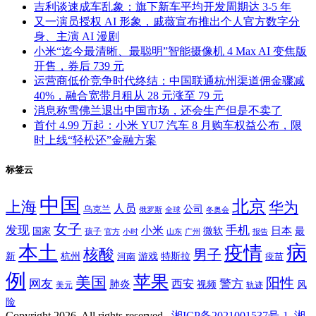
吉利谈速成车乱象：旗下新车平均开发周期达 3-5 年
又一演员授权 AI 形象，戚薇宣布推出个人官方数字分
身、主演 AI 漫剧
小米“迄今最清晰、最聪明”智能摄像机 4 Max AI 变焦版
开售，券后 739 元
运营商低价竞争时代终结：中国联通杭州渠道佣金骤减
40%，融合宽带月租从 28 元涨至 79 元
消息称雪佛兰退出中国市场，还会生产但是不卖了
首付 4.99 万起：小米 YU7 汽车 8 月购车权益公布，限
时上线“轻松还”金融方案
标签云
中国
北京
上海
华为
人员
公司
乌克兰
全球
冬奥会
俄罗斯
女子
发现
手机
小米
微软
日本
国家
最
孩子
官方
山东
小时
广州
报告
病
本土
疫情
核酸
男子
新
杭州
河南
游戏
特斯拉
疫苗
例
苹果
美国
阳性
网友
西安
警方
肺炎
视频
风
轨迹
美元
险
Copyright 2026. All rights reserved.
湘ICP备2021001537号-1
湘