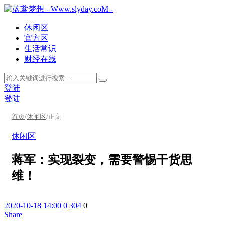
休闲区
官方区
生活常识
财经在线
登陆
登陆
首页
/
休闲区
/
正文
休闲区
蒋军：实现裂变，需要警惕干货思
维！
2020-10-18 14:00
0
304
0
Share