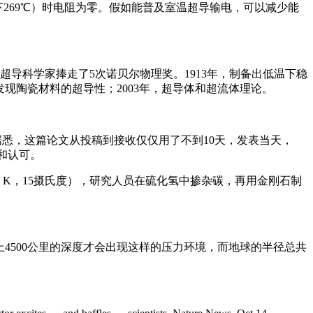
零下269℃）时电阻为零。假如能普及室温超导输电，可以减少能
超导科学家捧走了5次诺贝尔物理奖。1913年，制备出低温下稳
，发现陶瓷材料的超导性；2003年，超导体和超流体理论。
，据悉，这篇论文从投稿到接收仅仅用了不到10天，发表当天，
视和认可。
 K，15摄氏度），研究人员在硫化氢中掺杂碳，再用金刚石制
上4500公里的深度才会出现这样的压力环境，而地球的半径总共