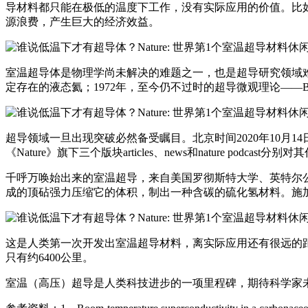
导材料都只能在极低的温度下工作，没有实际应用的价值。比如19
源浪费，产生巨大的经济效益。
室温超导体是物理学尚未解决的难题之一，也是超导研究领域难以
定存在的液态氦；1972年，至今仍不过时的超导微观理论——B
超导领域一旦出现突破必然备受瞩目。北京时间2020年10月1
《Nature》旗下三个版块articles、news和nature p
千呼万唤始出来的室温超导，来自美国罗彻斯特大学、英特尔公
成的顶砧强力压缩它的体积，制出一种含碳的硫化氢材料。施加的压
这是人类第一次开发出室温超导材料，离实际应用还有很远的距离
只有约6400公里。
室温（高压）超导是人类科技进步的一项里程碑，期待科学家