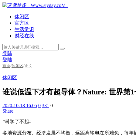
休闲区
官方区
生活常识
财经在线
登陆
登陆
首页
/
休闲区
/
正文
休闲区
谁说低温下才有超导体？Nature: 世界
2020-10-18 16:05
0
331
0
Share
#科学了不起#
各地资源分布、经济发展不均衡，远距离输电在所难免，每年