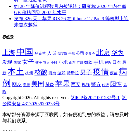
有一款浅蓝配色
约 20 年降价进程数月内被逆转：研究称 2026 年内存每
GB 价格回到 2007 年水平
发布 326 天，苹果 iOS 26 在 iPhone 11/iPad 9 等机型上迎
来首次越狱
标签云
中国
北京
上海
华为
人员
公司
乌克兰
全球
冬奥会
俄罗斯
女子
发现
手机
小米
微软
日本
国家
最
孩子
官方
山东
小时
广州
报告
病
本土
疫情
核酸
男子
新
杭州
河南
游戏
特斯拉
疫苗
例
苹果
美国
阳性
网友
西安
警方
肺炎
视频
风
轨迹
美元
险
Copyright 2026. All rights reserved.
湘ICP备2021001537号-1
湘
公网安备 43130202000233号
本站部分资源来源于互联网，如有侵犯到您的权益，请您及时
与我们联系。