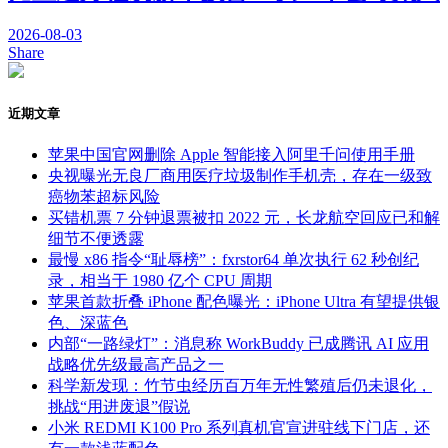
2026-08-03
Share
近期文章
苹果中国官网删除 Apple 智能接入阿里千问使用手册
央视曝光无良厂商用医疗垃圾制作手机壳，存在一级致
癌物苯超标风险
买错机票 7 分钟退票被扣 2022 元，长龙航空回应已和解
细节不便透露
最慢 x86 指令“耻辱榜”：fxrstor64 单次执行 62 秒创纪
录，相当于 1980 亿个 CPU 周期
苹果首款折叠 iPhone 配色曝光：iPhone Ultra 有望提供银
色、深蓝色
内部“一路绿灯”：消息称 WorkBuddy 已成腾讯 AI 应用
战略优先级最高产品之一
科学新发现：竹节虫经历百万年无性繁殖后仍未退化，
挑战“用进废退”假说
小米 REDMI K100 Pro 系列真机官宣进驻线下门店，还