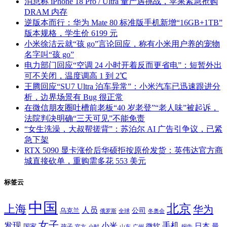
消息称 iPhone 18 Pro / Ultra 量产遇挑战，苹果紧急抢购
DRAM 内存
逆版本而行：华为 Mate 80 标准版手机新增“16GB+1TB”
版本规格，学生价 6199 元
小米徐洁云就“孩 go”言论回应，称有小米用户养的宠物
名字叫“孩 go”
电力部门回应“空调 24 小时开着反而更省电”：短暂外出
可不关闭，温度调高 1 到 2℃
王腾回应“SU7 Ultra 泊车异常”：小米汽车已迅速跟进分
析，边界场景有 Bug 很正常
在微信朋友圈吐槽前老板“40 岁老登”“老人味”被起诉，
法院判决明确“三天可见”不能免责
“女生洗澡，大叔帮搓背”：苏泊尔 AI 广告引争议，已紧
急下架
RTX 5090 显卡涨价后华硕拒按原价发货：英伟达官方商
城直接砍单，重购需多花 553 美元
标签云
中国
北京
上海
华为
人员
公司
乌克兰
全球
冬奥会
俄罗斯
女子
发现
手机
小米
微软
日本
国家
最
孩子
官方
山东
小时
广州
报告