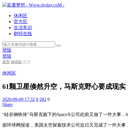
休闲区
官方区
生活常识
财经在线
登陆
登陆
首页
/
休闲区
/
正文
休闲区
61颗卫星倏然升空，马斯克野心要成现
2020-09-09 17:32
0
282
0
Share
“硅谷钢铁侠”马斯克旗下的SpaceX公司此前又做了一件大
据环球网报道，美国太空探索技术公司近日又完成了一件大事，