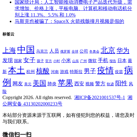
国家统计局：人工智能推动消费电子产品迭代升级，需
求增加、价格上涨，平板电脑、计算机和移动电话机分
别上涨 11.3%、5.5% 和 1.0%
马斯克也被骗了：SpaceX 火箭残骸撞月视频是假的
标签云
中国
北京
上海
华为
人员
公司
乌克兰
全球
冬奥会
俄罗斯
女子
发现
手机
小米
微软
日本
国家
最
孩子
官方
山东
小时
广州
报告
病
本土
疫情
核酸
男子
新
杭州
河南
游戏
特斯拉
疫苗
例
苹果
美国
阳性
网友
西安
警方
肺炎
视频
风
轨迹
美元
险
Copyright 2026. All rights reserved.
湘ICP备2021001537号-1
湘
公网安备 43130202000233号
本站部分资源来源于互联网，如有侵犯到您的权益，请您及时
与我们联系。
微信扫一扫