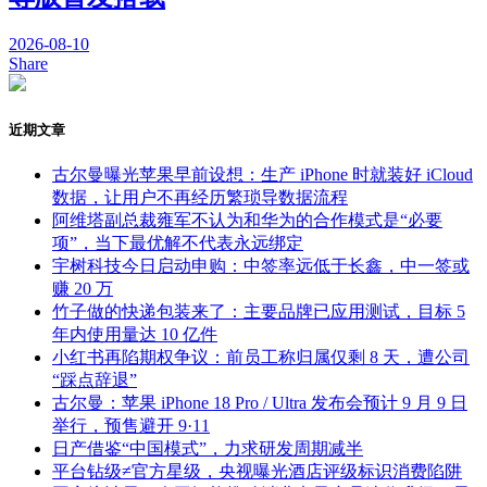
2026-08-10
Share
近期文章
古尔曼曝光苹果早前设想：生产 iPhone 时就装好 iCloud
数据，让用户不再经历繁琐导数据流程
阿维塔副总裁雍军不认为和华为的合作模式是“必要
项”，当下最优解不代表永远绑定
宇树科技今日启动申购：中签率远低于长鑫，中一签或
赚 20 万
竹子做的快递包装来了：主要品牌已应用测试，目标 5
年内使用量达 10 亿件
小红书再陷期权争议：前员工称归属仅剩 8 天，遭公司
“踩点辞退”
古尔曼：苹果 iPhone 18 Pro / Ultra 发布会预计 9 月 9 日
举行，预售避开 9·11
日产借鉴“中国模式”，力求研发周期减半
平台钻级≠官方星级，央视曝光酒店评级标识消费陷阱