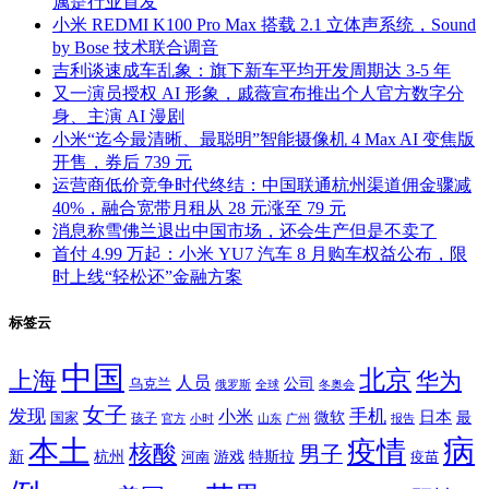
属是行业首发
小米 REDMI K100 Pro Max 搭载 2.1 立体声系统，Sound
by Bose 技术联合调音
吉利谈速成车乱象：旗下新车平均开发周期达 3-5 年
又一演员授权 AI 形象，戚薇宣布推出个人官方数字分
身、主演 AI 漫剧
小米“迄今最清晰、最聪明”智能摄像机 4 Max AI 变焦版
开售，券后 739 元
运营商低价竞争时代终结：中国联通杭州渠道佣金骤减
40%，融合宽带月租从 28 元涨至 79 元
消息称雪佛兰退出中国市场，还会生产但是不卖了
首付 4.99 万起：小米 YU7 汽车 8 月购车权益公布，限
时上线“轻松还”金融方案
标签云
中国
北京
上海
华为
人员
公司
乌克兰
全球
冬奥会
俄罗斯
女子
发现
手机
小米
微软
日本
国家
最
孩子
官方
山东
小时
广州
报告
病
本土
疫情
核酸
男子
新
杭州
河南
游戏
特斯拉
疫苗