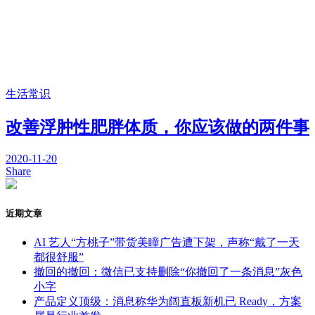
生活常识
改善浮肿性肥胖体质，你应该做的两件事
2020-11-20
Share
近期文章
AI 艺人“方桃子”带货美瞳广告遭下架，声称“戴了一天
都很舒服”
撤回的撤回：微信已支持删除“你撤回了一条消息”灰色
小字
产品定义顶级：消息称华为阔直板新机已 Ready，方案