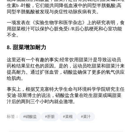
生素b -叶酸，它们能共同降低血液中的同型半胱氨酸;高
同型半胱氨酸被发现与炎症性动脉疾病有关。
一项发表在《实验生物学和医学杂志》上的研究表明，食
用甜菜根汁可以保护心脏免受i /R后心肌梗死和心室功能
不全。
8. 甜菜增加耐力
这里还有一个有趣的事实:经常饮用甜菜汁是导致运动员
药检结果呈红色的原因。是的，运动员吃甜菜和甜菜汁来
提高耐力。通过扩张血管，硝酸盐确保了更多的氧气供应
给肌肉。
事实上，根据艾克塞特大学生命与环境科学学院研究主任
安迪·琼斯博士的说法，硝酸盐含量在吃生甜菜或喝甜菜
汁后的两到三个小时内就会激增。
标签：
#硝酸盐
#肝脏
#菜根
#菜汁