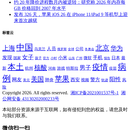
约 20 年降价进程数月内被逆转：研究称 2026 年内存每
GB 价格回到 2007 年水平
发布 326 天，苹果 iOS 26 在 iPhone 11/iPad 9 等机型上迎
来首次越狱
标签云
中国
北京
上海
华为
人员
公司
乌克兰
全球
冬奥会
俄罗斯
女子
发现
手机
小米
微软
日本
国家
最
孩子
官方
山东
小时
广州
报告
病
本土
疫情
核酸
男子
新
杭州
河南
游戏
特斯拉
疫苗
例
苹果
美国
阳性
网友
西安
警方
肺炎
视频
风
轨迹
美元
险
Copyright 2026. All rights reserved.
湘ICP备2021001537号-1
湘
公网安备 43130202000233号
本站部分资源来源于互联网，如有侵犯到您的权益，请您及时
与我们联系。
微信扫一扫