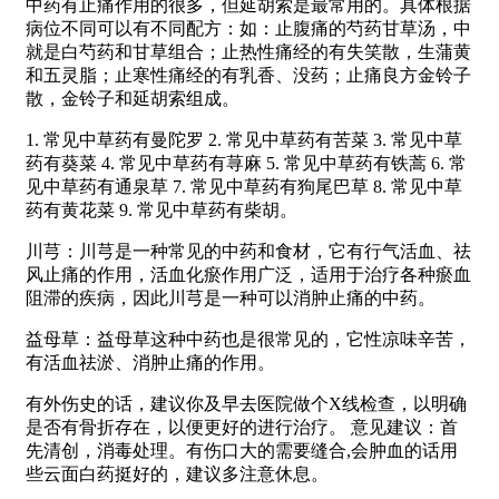
中药有止痛作用的很多，但延胡索是最常用的。具体根据
病位不同可以有不同配方：如：止腹痛的芍药甘草汤，中
就是白芍药和甘草组合；止热性痛经的有失笑散，生蒲黄
和五灵脂；止寒性痛经的有乳香、没药；止痛良方金铃子
散，金铃子和延胡索组成。
1. 常见中草药有曼陀罗 2. 常见中草药有苦菜 3. 常见中草
药有葵菜 4. 常见中草药有荨麻 5. 常见中草药有铁蒿 6. 常
见中草药有通泉草 7. 常见中草药有狗尾巴草 8. 常见中草
药有黄花菜 9. 常见中草药有柴胡。
川芎：川芎是一种常见的中药和食材，它有行气活血、祛
风止痛的作用，活血化瘀作用广泛，适用于治疗各种瘀血
阻滞的疾病，因此川芎是一种可以消肿止痛的中药。
益母草：益母草这种中药也是很常见的，它性凉味辛苦，
有活血祛淤、消肿止痛的作用。
有外伤史的话，建议你及早去医院做个X线检查，以明确
是否有骨折存在，以便更好的进行治疗。 意见建议：首
先清创，消毒处理。有伤口大的需要缝合,会肿血的话用
些云面白药挺好的，建议多注意休息。