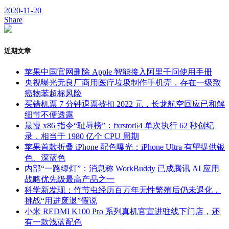
2020-11-20
Share
近期文章
苹果中国官网删除 Apple 智能接入阿里千问使用手册
央视曝光无良厂商用医疗垃圾制作手机壳，存在一级致
癌物苯超标风险
买错机票 7 分钟退票被扣 2022 元，长龙航空回应已和解
细节不便透露
最慢 x86 指令“耻辱榜”：fxrstor64 单次执行 62 秒创纪
录，相当于 1980 亿个 CPU 周期
苹果首款折叠 iPhone 配色曝光：iPhone Ultra 有望提供银
色、深蓝色
内部“一路绿灯”：消息称 WorkBuddy 已成腾讯 AI 应用
战略优先级最高产品之一
科学新发现：竹节虫经历百万年无性繁殖后仍未退化，
挑战“用进废退”假说
小米 REDMI K100 Pro 系列真机官宣进驻线下门店，还
有一款浅蓝配色