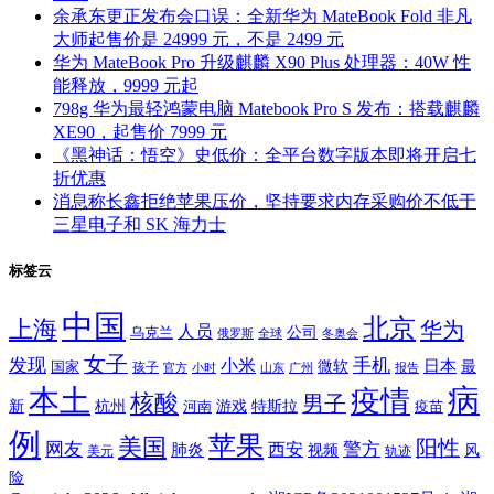
余承东更正发布会口误：全新华为 MateBook Fold 非凡
大师起售价是 24999 元，不是 2499 元
华为 MateBook Pro 升级麒麟 X90 Plus 处理器：40W 性
能释放，9999 元起
798g 华为最轻鸿蒙电脑 Matebook Pro S 发布：搭载麒麟
XE90，起售价 7999 元
《黑神话：悟空》史低价：全平台数字版本即将开启七
折优惠
消息称长鑫拒绝苹果压价，坚持要求内存采购价不低于
三星电子和 SK 海力士
标签云
中国
北京
上海
华为
人员
公司
乌克兰
全球
冬奥会
俄罗斯
女子
发现
手机
小米
微软
日本
国家
最
孩子
官方
山东
小时
广州
报告
病
本土
疫情
核酸
男子
新
杭州
河南
游戏
特斯拉
疫苗
例
苹果
美国
阳性
网友
西安
警方
肺炎
视频
风
轨迹
美元
险