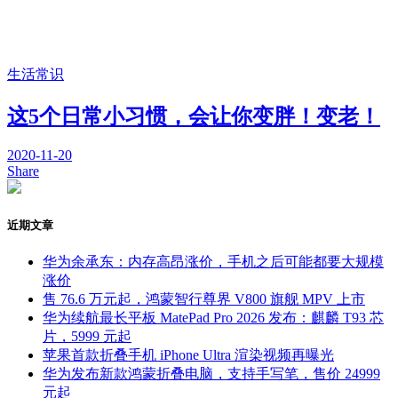
生活常识
这5个日常小习惯，会让你变胖！变老！
2020-11-20
Share
近期文章
华为余承东：内存高昂涨价，手机之后可能都要大规模
涨价
售 76.6 万元起，鸿蒙智行尊界 V800 旗舰 MPV 上市
华为续航最长平板 MatePad Pro 2026 发布：麒麟 T93 芯
片，5999 元起
苹果首款折叠手机 iPhone Ultra 渲染视频再曝光
华为发布新款鸿蒙折叠电脑，支持手写笔，售价 24999
元起